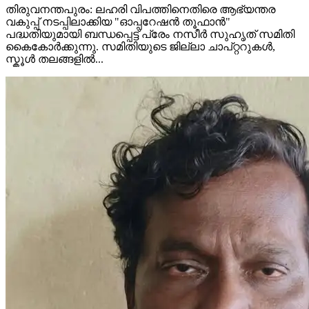
തിരുവനന്തപുരം: ലഹരി വിപത്തിനെതിരെ ആഭ്യന്തര
വകുപ്പ് നടപ്പിലാക്കിയ "ഓപ്പറേഷൻ തൂഫാൻ"
പദ്ധതിയുമായി ബന്ധപ്പെട്ട് പ്രേം നസീർ സുഹൃത് സമിതി
കൈകോർക്കുന്നു. സമിതിയുടെ ജില്ലാ ചാപ്റ്ററുകൾ,
സ്കൂൾ തലങ്ങളിൽ...