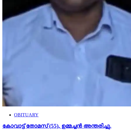
OBITUARY
കോവാട്ട് തോമസ് (55), ഉമ്മച്ചൻ അന്തരിച്ചു.