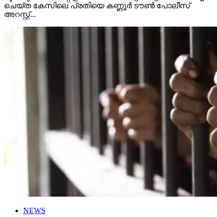
ചെയ്ത കേസിലെ പ്രതിയെ കണ്ണൂർ ടൗൺ പോലീസ്
അറസ്റ്റ്...
NEWS