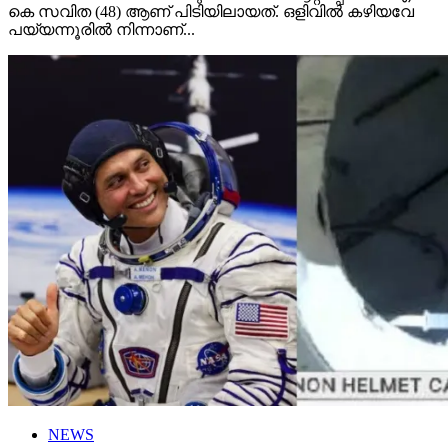
കെ സവിത (48) ആണ് പിടിയിലായത്. ഒളിവിൽ കഴിയവേ
പയ്യന്നൂരിൽ നിന്നാണ്...
NEWS