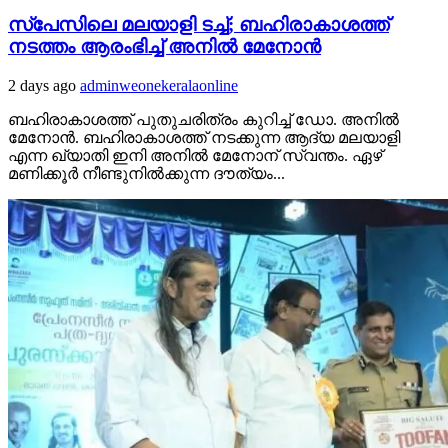
സ്‌പേസിലെ മലയാളി ടച്ച്; ബഹിരാകാശത്ത്
നടത്തം ആരംഭിച്ച് അനില്‍ മേനോന്‍
2 days ago
adminweonekeralaonline
ബഹിരാകാശത്ത് പുതുചരിത്രം കുറിച്ച് ഡോ. അനില്‍
മേനോന്‍. ബഹിരാകാശത്ത് നടക്കുന്ന ആദ്യ മലയാളി
എന്ന ഖ്യാതി ഇനി അനില്‍ മേനോന് സ്വന്തം. ഏഴ്
മണിക്കൂര്‍ നീണ്ടുനില്‍ക്കുന്ന ദൗത്യം...