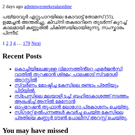
2 days ago
adminweonekeralaonline
പയ്യാവൂർ ഏറ്റുപാറയിലെ കോവാട്ട് തോമസ് (55),
ഉമ്മച്ചൻ അന്തരിച്ചു. കിഡ്നി തകരാറിനെ തുടർന്ന് കുറച്ച്
കാലമായി കണ്ണൂരിൽ ചികിത്സയിലായിരുന്നു. സംസ്കാരം
പിന്നീട്.
Posts
1
2
3
4
…
179
Next
pagination
Recent Posts
കൊച്ചിയിലേക്കുള്ള വിമാനത്തിൻ്റെ എമര്‍ജന്‍സി
വാതില്‍ തുറക്കാന്‍ ശ്രമം; പാലക്കാട് സ്വദേശി
അറസ്റ്റില്‍
സ്വർണം മോഷ്ടിച്ച കേസിലെ രണ്ടാം പ്രതിയും
പിടിയിൽ.
സ്‌പേസിലെ മലയാളി ടച്ച്; ബഹിരാകാശത്ത് നടത്തം
ആരംഭിച്ച് അനില്‍ മേനോന്‍
ഓപ്പറേഷൻ തൂഫാൻ ലോഗോ പ്രകാശനം ചെയ്തു.
സിഗരറ്റ് ഉൽപന്നങ്ങൾ കവർച്ച ചെയ്ത കേസിലെ
പ്രതിയെ കണ്ണൂർ ടൗൺ പോലീസ് അറസ്റ്റ് ചെയ്തു.
You may have missed