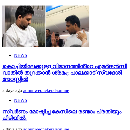
NEWS
കൊച്ചിയിലേക്കുള്ള വിമാനത്തിൻ്റെ എമര്‍ജന്‍സി
വാതില്‍ തുറക്കാന്‍ ശ്രമം; പാലക്കാട് സ്വദേശി
അറസ്റ്റില്‍
2 days ago
adminweonekeralaonline
NEWS
സ്വർണം മോഷ്ടിച്ച കേസിലെ രണ്ടാം പ്രതിയും
പിടിയിൽ.
2 days ago
adminweonekeralaonline