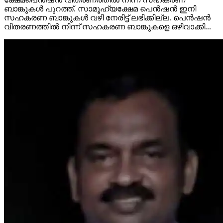
ബാങ്കുകൾ പുറത്ത്. സാമൂഹ്യക്ഷേമ പെൻഷൻ ഇനി
സഹകരണ ബാങ്കുകൾ വഴി നേരിട്ട് ലഭിക്കില്ല. പെൻഷൻ
വിതരണത്തിൽ നിന്ന് സഹകരണ ബാങ്കുകളെ ഒഴിവാക്കി...