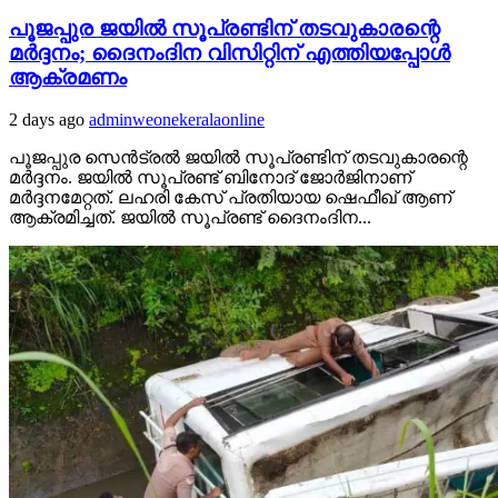
പൂജപ്പുര ജയിൽ സൂപ്രണ്ടിന് തടവുകാരന്റെ
മർദ്ദനം; ദൈനംദിന വിസിറ്റിന് എത്തിയപ്പോൾ
ആക്രമണം
2 days ago
adminweonekeralaonline
പൂജപ്പുര സെൻട്രൽ ജയിൽ സൂപ്രണ്ടിന് തടവുകാരന്റെ
മർദ്ദനം. ജയിൽ സൂപ്രണ്ട് ബിനോദ് ജോർജിനാണ്
മർദ്ദനമേറ്റത്. ലഹരി കേസ് പ്രതിയായ ഷെഫീഖ് ആണ്
ആക്രമിച്ചത്. ജയിൽ സൂപ്രണ്ട് ദൈനംദിന...