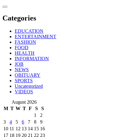
Skip
to
content
Categories
EDUCATION
ENTERTAINMENT
FASHION
FOOD
HEALTH
INFORMATION
JOB
NEWS
OBITUARY
SPORTS
Uncategorized
VIDEOS
August 2026
M
T
W
T
F
S
S
1
2
3
4
5
6
7
8
9
10
11
12
13
14
15
16
17
18
19
20
21
22
23