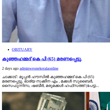
OBITUARY
കുഞ്ഞഹമ്മദ് കെ പി (65) മരണപ്പെട്ടു.
2 days ago
adminweonekeralaonline
ചാക്കാട് : മൂപ്പൻ ഹൗസിൽ കുഞ്ഞഹമ്മദ് കെ പി (65)
മരണപ്പെട്ടു. ഭാര്യ സക്കീന എം , മക്കൾ സുബൈർ,
സൈഫുന്നിസ, ഷബീർ, മരുമക്കൾ ഹഫ്‌സത്ത് (പേട്ട)...