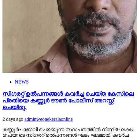
NEWS
സിഗരറ്റ് ഉൽപന്നങ്ങൾ കവർച്ച ചെയ്ത കേസിലെ
പ്രതിയെ കണ്ണൂർ ടൗൺ പോലീസ് അറസ്റ്റ്
ചെയ്തു.
2 days ago
adminweonekeralaonline
കണ്ണൂർ▾ ജോലി ചെയ്യുന്ന സ്ഥാപനത്തിൽ നിന്ന് 30 ലക്ഷം
രൂപയുടെ സിഗരറ്റ് ഉൽപന്നങ്ങൾ ഘട്ടം ഘട്ടമായി കവർച്ച