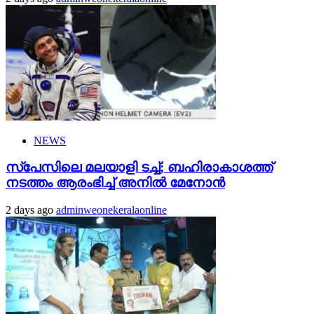
NEWS
സ്‌പേസിലെ മലയാളി ടച്ച്; ബഹിരാകാശത്ത്
നടത്തം ആരംഭിച്ച് അനില്‍ മേനോന്‍
2 days ago
adminweonekeralaonline