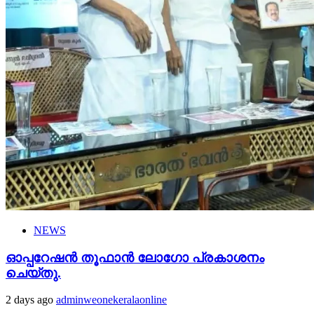
NEWS
ഓപ്പറേഷൻ തൂഫാൻ ലോഗോ പ്രകാശനം
ചെയ്തു.
2 days ago
adminweonekeralaonline