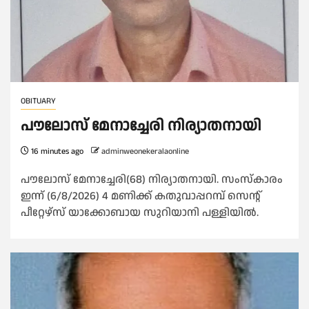
OBITUARY
പൗലോസ് മേനാച്ചേരി നിര്യാതനായി
16 minutes ago
adminweonekeralaonline
പൗലോസ് മേനാച്ചേരി(68) നിര്യാതനായി. സംസ്കാരം
ഇന്ന് (6/8/2026) 4 മണിക്ക് കതുവാപ്പറമ്പ് സെന്റ്
പീറ്റേഴ്സ് യാക്കോബായ സുറിയാനി പള്ളിയിൽ.