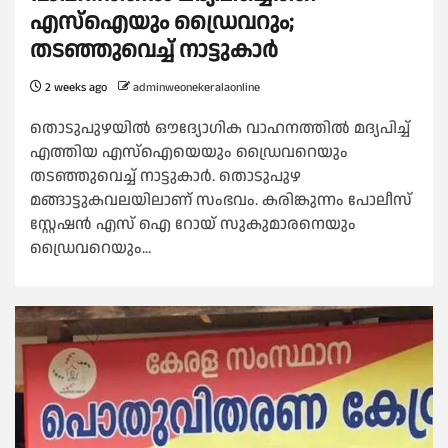
എസ്ഐയും ഡ്രൈവറും;
തടഞ്ഞുവെച്ച് നാട്ടുകാർ
2 weeks ago
adminweonekeralaonline
തൊടുപുഴയിൽ ഔദ്യോഗിക വാഹനത്തിൽ മദ്യപിച്ച്
എത്തിയ എസ്ഐയെയും ഡ്രൈവറെയും
തടഞ്ഞുവെച്ച് നാട്ടുകാർ. തൊടുപുഴ
മങ്ങാട്ടുകവലയിലാണ് സംഭവം. കരിങ്കുന്നം പോലീസ്
സ്റ്റേഷൻ എസ് ഐ റോയ് സുകുമാരനെയും
ഡ്രൈവറെയും...