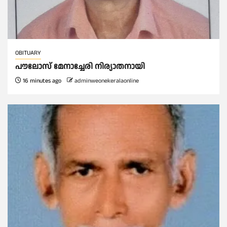
OBITUARY
പൗലോസ് മേനാച്ചേരി നിര്യാതനായി
16 minutes ago
adminweonekeralaonline