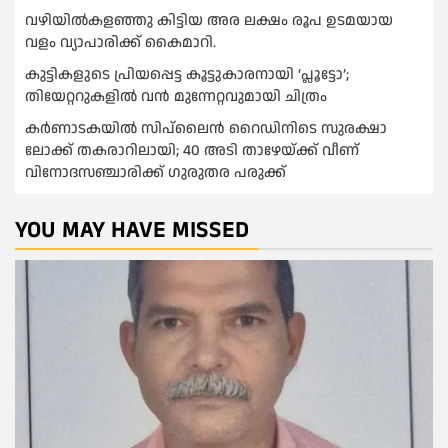
വഴിയിൽകളഞ്ഞു കിട്ടിയ അര ലക്ഷം രൂപ ഉടമയായ
വളം വ്യാപാരിക്ക് കൈമാറി.
കുട്ടികളുടെ പ്രിയപ്പെട്ട കൂട്ടുകാരനായി ‘പ്ലൂട്ടോ’;
തിയേറ്ററുകളിൽ വൻ മുന്നേറ്റവുമായി ചിത്രം
കർണാടകയിൽ സിപ്‌ലൈൻ റൈഡിനിടെ സുരക്ഷാ
ലോക്ക് തകരാറിലായി; 40 അടി താഴേയ്ക്ക് വീണ്
വിനോദസഞ്ചാരിക്ക് ഗുരുതര പരുക്ക്
YOU MAY HAVE MISSED