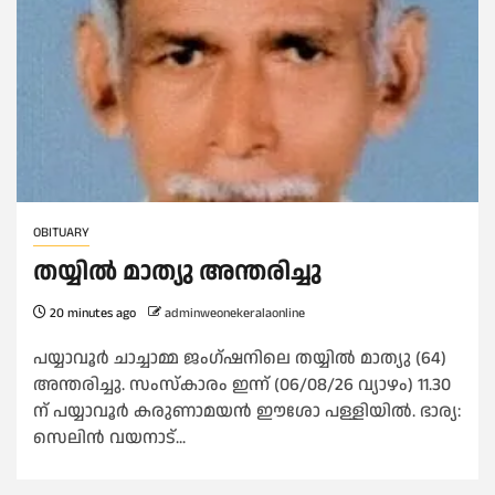
OBITUARY
തയ്യിൽ മാത്യു അന്തരിച്ചു
20 minutes ago
adminweonekeralaonline
പയ്യാവൂർ ചാച്ചാമ്മ ജംഗ്ഷനിലെ തയ്യിൽ മാത്യു (64)
അന്തരിച്ചു. സംസ്കാരം ഇന്ന് (06/08/26 വ്യാഴം) 11.30
ന് പയ്യാവൂർ കരുണാമയൻ ഈശോ പള്ളിയിൽ. ഭാര്യ:
സെലിൻ വയനാട്...