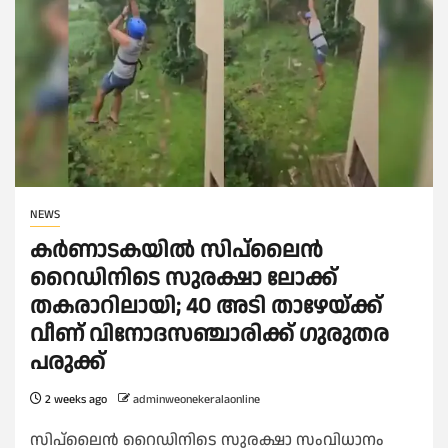
NEWS
കർണാടകയിൽ സിപ്‌ലൈൻ
റൈഡിനിടെ സുരക്ഷാ ലോക്ക്
തകരാറിലായി; 40 അടി താഴേയ്ക്ക്
വീണ് വിനോദസഞ്ചാരിക്ക് ഗുരുതര
പരുക്ക്
2 weeks ago
adminweonekeralaonline
സിപ്‌ലൈൻ റൈഡിനിടെ സുരക്ഷാ സംവിധാനം