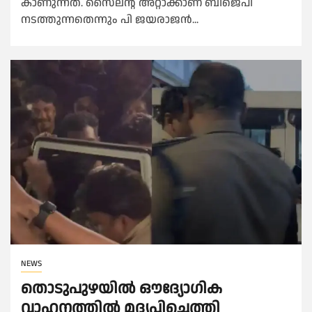
കാണുന്നത്. സൈലൻ്റ് അറ്റാക്കാണ് ബിജെപി
നടത്തുന്നതെന്നും പി ജയരാജൻ...
NEWS
തൊടുപുഴയിൽ ഔദ്യോഗിക
വാഹനത്തിൽ മദ്യപിച്ചെത്തി