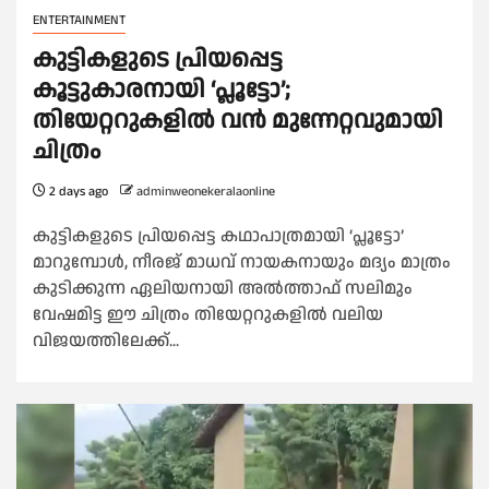
ENTERTAINMENT
കുട്ടികളുടെ പ്രിയപ്പെട്ട
കൂട്ടുകാരനായി ‘പ്ലൂട്ടോ’;
തിയേറ്ററുകളിൽ വൻ മുന്നേറ്റവുമായി
ചിത്രം
2 days ago
adminweonekeralaonline
കുട്ടികളുടെ പ്രിയപ്പെട്ട കഥാപാത്രമായി ‘പ്ലൂട്ടോ’
മാറുമ്പോൾ, നീരജ് മാധവ് നായകനായും മദ്യം മാത്രം
കുടിക്കുന്ന ഏലിയനായി അൽത്താഫ് സലിമും
വേഷമിട്ട ഈ ചിത്രം തിയേറ്ററുകളിൽ വലിയ
വിജയത്തിലേക്ക്...