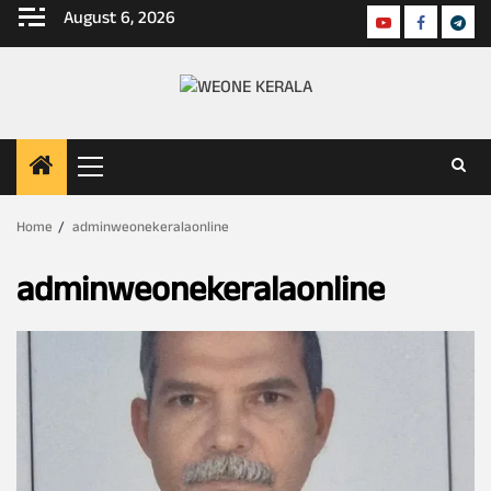
Skip
August 6, 2026
Youtube
Faceboo
Tele
to
content
Primary
Menu
Home
adminweonekeralaonline
adminweonekeralaonline