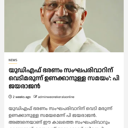
NEWS
യുഡിഎഫ് ഭരണം സംഘപരിവാറിന്
വെടിമരുന്ന് ഉണക്കാനുള്ള സമയം’: പി
ജയരാജൻ
2 weeks ago
adminweonekeralaonline
യുഡിഎഫ് ഭരണം സംഘപരിവാറിന് വെടി മരുന്ന്
ഉണക്കാനുള്ള സമയമെന്ന് പി ജയരാജൻ.
അങ്ങനെയാണ് ഈ കാലത്തെ സംഘപരിവാറും