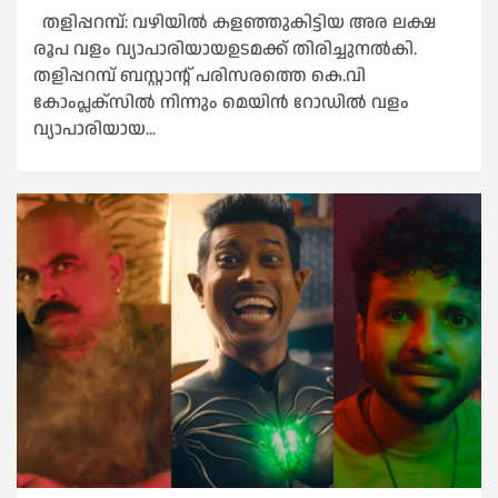
തളിപ്പറമ്പ്: വഴിയിൽ കളഞ്ഞുകിട്ടിയ അര ലക്ഷ
രൂപ വളം വ്യാപാരിയായഉടമക്ക് തിരിച്ചുനല്‍കി.
തളിപ്പറമ്പ് ബസ്റ്റാന്റ് പരിസരത്തെ കെ.വി
കോംപ്ലക്‌സില്‍ നിന്നും മെയിന്‍ റോഡില്‍ വളം
വ്യാപാരിയായ...