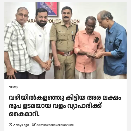
NEWS
വഴിയിൽകളഞ്ഞു കിട്ടിയ അര ലക്ഷം
രൂപ ഉടമയായ വളം വ്യാപാരിക്ക്
കൈമാറി.
2 days ago
adminweonekeralaonline