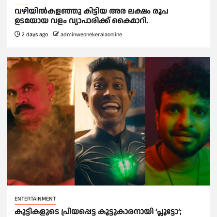
വഴിയിൽകളഞ്ഞു കിട്ടിയ അര ലക്ഷം രൂപ
ഉടമയായ വളം വ്യാപാരിക്ക് കൈമാറി.
2 days ago
adminweonekeralaonline
ENTERTAINMENT
കുട്ടികളുടെ പ്രിയപ്പെട്ട കൂട്ടുകാരനായി ‘പ്ലൂട്ടോ’;