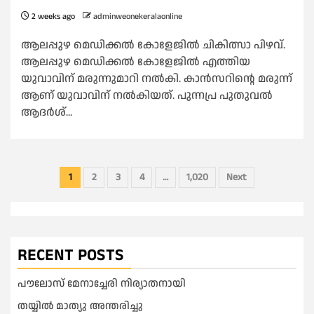
2 weeks ago
adminweonekeralaonline
ആലപ്പുഴ മെഡിക്കൽ കോളേജിൽ ചികിത്സാ പിഴവ്.
ആലപ്പുഴ മെഡിക്കൽ കോളേജിൽ എത്തിയ
യുവാവിന് മരുന്നുമാറി നൽകി. കാൻസറിന്റെ മരുന്ന്
ആണ് യുവാവിന് നൽകിയത്. പുന്നപ്ര പുതുവൽ
ആദർശ്...
Posts
1
2
3
4
…
1,020
Next
pagination
RECENT POSTS
പൗലോസ് മേനാച്ചേരി നിര്യാതനായി
തയ്യിൽ മാത്യു അന്തരിച്ചു