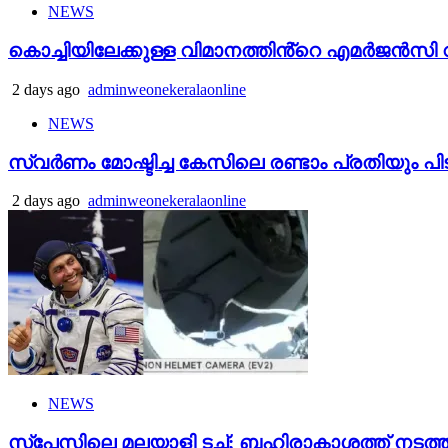
NEWS
കൊച്ചിയിലേക്കുള്ള വിമാനത്തിൻ്റെ എമര്‍ജന്‍സി വാ
2 days ago
adminweonekeralaonline
NEWS
സ്വർണം മോഷ്ടിച്ച കേസിലെ രണ്ടാം പ്രതിയും പി
2 days ago
adminweonekeralaonline
NEWS
സ്‌പേസിലെ മലയാളി ടച്ച്; ബഹിരാകാശത്ത് നടത്ത