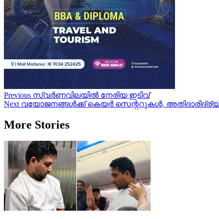
Post
Previous
സ്വർണവിലയിൽ നേരിയ ഇടിവ്
Next
വയോജനങ്ങൾക്ക് കെയർ സെന്ററുകൾ, അതിദാരിദ്ര്യ നി
navigation
More Stories