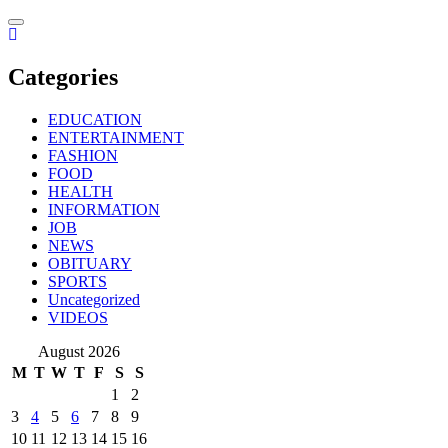
Skip
to
content
Categories
EDUCATION
ENTERTAINMENT
FASHION
FOOD
HEALTH
INFORMATION
JOB
NEWS
OBITUARY
SPORTS
Uncategorized
VIDEOS
August 2026
M
T
W
T
F
S
S
1
2
3
4
5
6
7
8
9
10
11
12
13
14
15
16