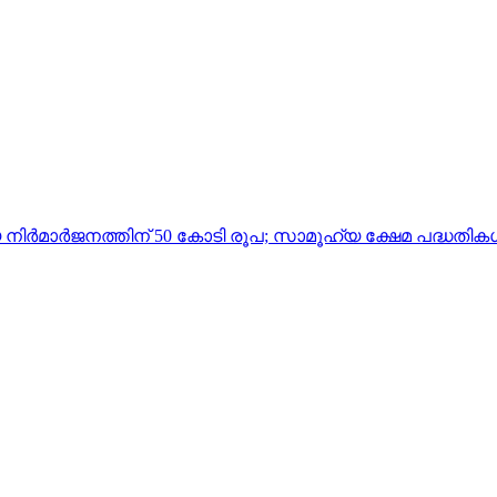
ർമാർജനത്തിന് 50 കോടി രൂപ; സാമൂഹ്യ ക്ഷേമ പദ്ധതികൾ പ്