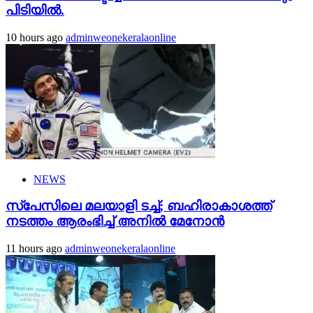
പിടിയിൽ.
10 hours ago
adminweonekeralaonline
NEWS
സ്‌പേസിലെ മലയാളി ടച്ച്; ബഹിരാകാശത്ത്
നടത്തം ആരംഭിച്ച് അനില്‍ മേനോന്‍
11 hours ago
adminweonekeralaonline