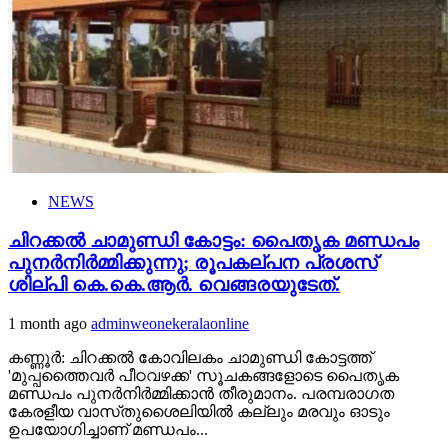
NEWS
ചിറക്കൽ ചാമുണ്ഡി കോട്ടം: പൈതൃക മണ്ഡപം
പുനർനിർമ്മിക്കുന്നു; രൂപകല്പന പ്രശസ്
ശില്പി കെ.കെ.ആർ. വെങ്ങരയുടേത്.
1 month ago
adminweonekeralaonline
കണ്ണൂർ: ചിറക്കൽ കോവിലകം ചാമുണ്ഡി കോട്ടത്ത്
'മുപ്പത്തൈവർ പീഠവഴക്ക' സൂചകങ്ങളോടെ പൈതൃക
മണ്ഡപം പുനർനിർമ്മിക്കാൻ തീരുമാനം. പരമ്പരാഗത
കേരളീയ വാസ്‌തുശൈലിയിൽ കല്ലും മരവും ഓടും
ഉപയോഗിച്ചാണ് മണ്ഡപം...