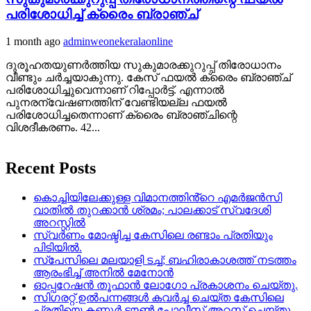
പരിശോധിച്ച് ക്രൈം ബ്രാഞ്ച്
1 month ago
adminweonekeralaonline
ദുരൂഹതയുണര്‍ത്തിയ സുകുമാരക്കുറുപ്പ് തിരോധാനം
വീണ്ടും ചര്‍ച്ചയാകുന്നു. കേസ് ഫയല്‍ ക്രൈം ബ്രാഞ്ച്
പരിശോധിച്ചുവെന്നാണ് റിപ്പോര്‍ട്ട്. എന്നാല്‍
പുനരന്വേഷണത്തിന് വേണ്ടിയല്ല ഫയല്‍
പരിശോധിച്ചതെന്നാണ് ക്രൈം ബ്രാഞ്ചിന്റെ
വിശദീകരണം. 42...
Recent Posts
കൊച്ചിയിലേക്കുള്ള വിമാനത്തിൻ്റെ എമര്‍ജന്‍സി
വാതില്‍ തുറക്കാന്‍ ശ്രമം; പാലക്കാട് സ്വദേശി
അറസ്റ്റില്‍
സ്വർണം മോഷ്ടിച്ച കേസിലെ രണ്ടാം പ്രതിയും
പിടിയിൽ.
സ്‌പേസിലെ മലയാളി ടച്ച്; ബഹിരാകാശത്ത് നടത്തം
ആരംഭിച്ച് അനില്‍ മേനോന്‍
ഓപ്പറേഷൻ തൂഫാൻ ലോഗോ പ്രകാശനം ചെയ്തു.
സിഗരറ്റ് ഉൽപന്നങ്ങൾ കവർച്ച ചെയ്ത കേസിലെ
പ്രതിയെ കണ്ണൂർ ടൗൺ പോലീസ് അറസ്റ്റ് ചെയ്തു.