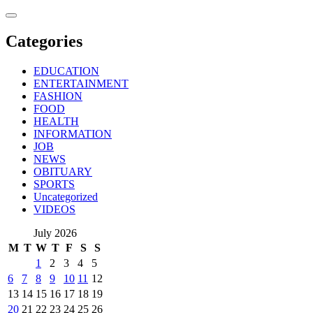
Skip
to
content
Categories
EDUCATION
ENTERTAINMENT
FASHION
FOOD
HEALTH
INFORMATION
JOB
NEWS
OBITUARY
SPORTS
Uncategorized
VIDEOS
July 2026
M
T
W
T
F
S
S
1
2
3
4
5
6
7
8
9
10
11
12
13
14
15
16
17
18
19
20
21
22
23
24
25
26