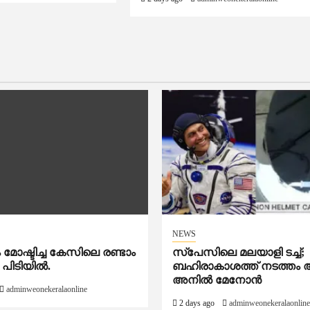
NEWS
ോഷ്ടിച്ച കേസിലെ രണ്ടാം
സ്‌പേസിലെ മലയാളി ടച്ച്;
 പിടിയിൽ.
ബഹിരാകാശത്ത് നടത്തം ആര
അനില്‍ മേനോന്‍
adminweonekeralaonline
2 days ago
adminweonekeralaonline