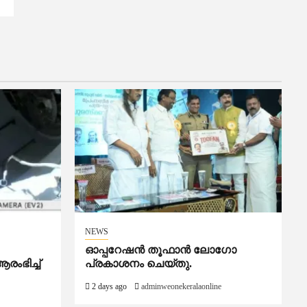
NEWS
ഓപ്പറേഷൻ തൂഫാൻ ലോഗോ
ംഭിച്ച്
പ്രകാശനം ചെയ്തു.
2 days ago
adminweonekeralaonline