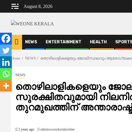
Skip
August 8, 2026
to
content
NEWS
ENTERTAINMENT
HEALTH
SPORT
Home
NEWS
തൊഴിലാളികളെയും ജോലിസ്ഥലവും ആരോഗ്യകരവും സ
NEWS
തൊഴിലാളികളെയും ജോല
സുരക്ഷിതവുമായി നിലനിർത
തുറമുഖത്തിന് അന്താരാഷ
2 years ago
adminweonekeralaonline