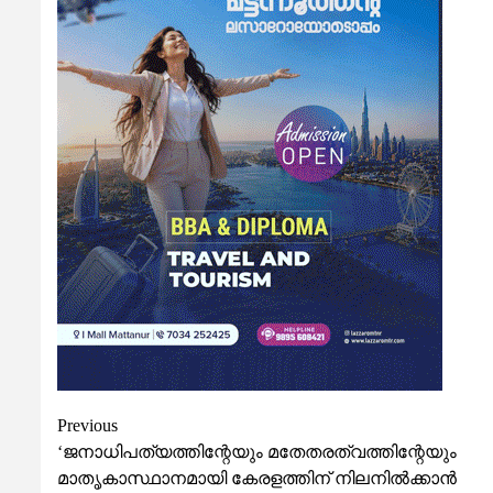
Post
Previous
‘ജനാധിപത്യത്തിന്റേയും മതേതരത്വത്തിന്റേയും
navigation
മാതൃകാസ്ഥാനമായി കേരളത്തിന് നിലനിൽക്കാൻ