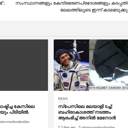
’;
സംസ്ഥാനങ്ങളും കേന്ദ്രഭരണപ്രദേശങ്ങളും കടപ്പത്
ലേലത്തിലൂടെ ഇന്ന് കടമെടുക്കു
NEWS
്ടിച്ച കേസിലെ
സ്‌പേസിലെ മലയാളി ടച്ച്;
ിയും പിടിയിൽ.
ബഹിരാകാശത്ത് നടത്തം
ആരംഭിച്ച് അനില്‍ മേനോന്‍
minweonekeralaonline
2 days ago
adminweonekeralaonline