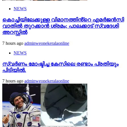
NEWS
കൊച്ചിയിലേക്കുള്ള വിമാനത്തിൻ്റെ എമര്‍ജന്‍സി
വാതില്‍ തുറക്കാന്‍ ശ്രമം; പാലക്കാട് സ്വദേശി
അറസ്റ്റില്‍
7 hours ago
adminweonekeralaonline
NEWS
സ്വർണം മോഷ്ടിച്ച കേസിലെ രണ്ടാം പ്രതിയും
പിടിയിൽ.
7 hours ago
adminweonekeralaonline