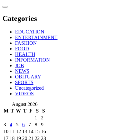
Skip
to
content
Categories
EDUCATION
ENTERTAINMENT
FASHION
FOOD
HEALTH
INFORMATION
JOB
NEWS
OBITUARY
SPORTS
Uncategorized
VIDEOS
August 2026
M
T
W
T
F
S
S
1
2
3
4
5
6
7
8
9
10
11
12
13
14
15
16
17
18
19
20
21
22
23