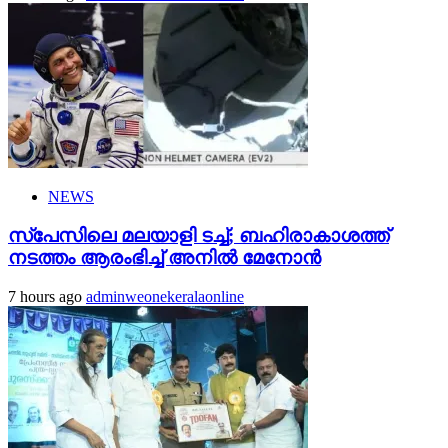
NEWS
സ്‌പേസിലെ മലയാളി ടച്ച്; ബഹിരാകാശത്ത്
നടത്തം ആരംഭിച്ച് അനില്‍ മേനോന്‍
7 hours ago
adminweonekeralaonline