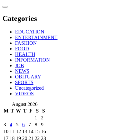
Skip
to
content
Categories
EDUCATION
ENTERTAINMENT
FASHION
FOOD
HEALTH
INFORMATION
JOB
NEWS
OBITUARY
SPORTS
Uncategorized
VIDEOS
August 2026
M
T
W
T
F
S
S
1
2
3
4
5
6
7
8
9
10
11
12
13
14
15
16
17
18
19
20
21
22
23