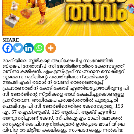
SHARE
മാഹിയിലെ സ്ത്രീകളെ അധിക്ഷേപിച്ച സംഭവത്തില്‍
ബിജെപി നേതാവ് പി സി ജോര്‍ജിനെതിരെ കേസെടുത്ത്
വനിതാ കമ്മിഷന്‍. എംഎസ്എഫ് സംസ്ഥാന സെക്രട്ടറി
റുമൈസ റഫീഖിന്റെ പരാതിയിലാണ് കമ്മിഷന്റെ
നടപടി.
എംടി രമേശിന് വേണ്ടി തെരഞ്ഞെടുപ്പ്
പ്രചാരണത്തിന് കോഴിക്കോട് എത്തിയപ്പോഴായിരുന്നു പി
സി ജോര്‍ജിന്റെ സ്ത്രീകളെ അധിക്ഷേപിച്ചുകൊണ്ടുളള
പ്രസ്താവന. അധിഷേപ പരാമര്‍ശത്തില്‍ പുതുച്ചേരി
പൊലീസും പി സി ജോര്‍ജിനെതിരെ കേസെടുത്തു. 153
എ, 67 ഐ.ടി.ആക്ട്, 125 ആര്‍.പി. ആക്ട് എന്നിവ
അനുസരിച്ചാണ് കേസ്. സിപിഐഎം മാഹി ലോക്കല്‍
സെക്രട്ടറി കെ.പി.സുനില്‍കുമാര്‍ ഉള്‍പ്പെടെ മാഹിയിലെ
വിവിധ രാഷ്ട്രീയ കക്ഷികളും സംഘടനകളൂം നല്‍കിയ