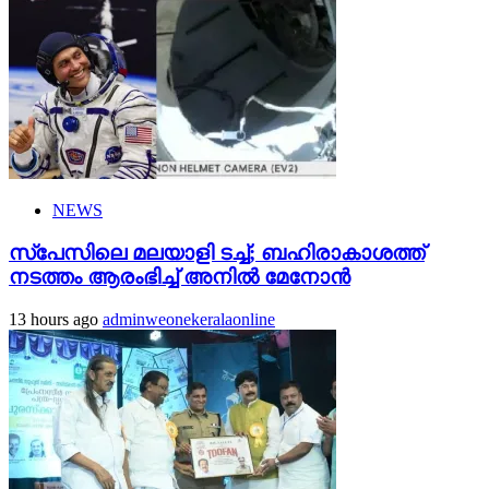
NEWS
സ്‌പേസിലെ മലയാളി ടച്ച്; ബഹിരാകാശത്ത്
നടത്തം ആരംഭിച്ച് അനില്‍ മേനോന്‍
13 hours ago
adminweonekeralaonline