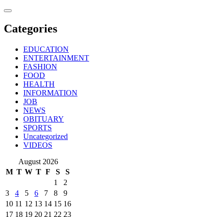
Skip
to
content
Categories
EDUCATION
ENTERTAINMENT
FASHION
FOOD
HEALTH
INFORMATION
JOB
NEWS
OBITUARY
SPORTS
Uncategorized
VIDEOS
August 2026
M
T
W
T
F
S
S
1
2
3
4
5
6
7
8
9
10
11
12
13
14
15
16
17
18
19
20
21
22
23