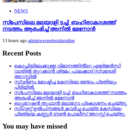
NEWS
സ്‌പേസിലെ മലയാളി ടച്ച്; ബഹിരാകാശത്ത്
നടത്തം ആരംഭിച്ച് അനില്‍ മേനോന്‍
13 hours ago
adminweonekeralaonline
Recent Posts
കൊച്ചിയിലേക്കുള്ള വിമാനത്തിൻ്റെ എമര്‍ജന്‍സി
വാതില്‍ തുറക്കാന്‍ ശ്രമം; പാലക്കാട് സ്വദേശി
അറസ്റ്റില്‍
സ്വർണം മോഷ്ടിച്ച കേസിലെ രണ്ടാം പ്രതിയും
പിടിയിൽ.
സ്‌പേസിലെ മലയാളി ടച്ച്; ബഹിരാകാശത്ത് നടത്തം
ആരംഭിച്ച് അനില്‍ മേനോന്‍
ഓപ്പറേഷൻ തൂഫാൻ ലോഗോ പ്രകാശനം ചെയ്തു.
സിഗരറ്റ് ഉൽപന്നങ്ങൾ കവർച്ച ചെയ്ത കേസിലെ
പ്രതിയെ കണ്ണൂർ ടൗൺ പോലീസ് അറസ്റ്റ് ചെയ്തു.
You may have missed