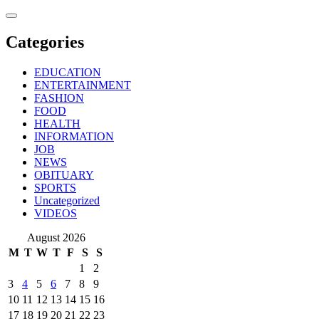
Skip
to
content
Categories
EDUCATION
ENTERTAINMENT
FASHION
FOOD
HEALTH
INFORMATION
JOB
NEWS
OBITUARY
SPORTS
Uncategorized
VIDEOS
August 2026
M
T
W
T
F
S
S
1
2
3
4
5
6
7
8
9
10
11
12
13
14
15
16
17
18
19
20
21
22
23