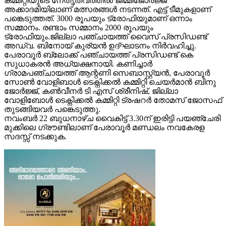
കമ്മിറ്റിയുടെ നേതൃത്വത്തിൽ ജിമ്മിജോർജ്ജ്
അക്കാദമിയിലാണ് മത്സരങ്ങൾ നടന്നത്. എട്ട് ടീമുകളാണ്
പങ്കെടുത്തത്. 3000 രൂപയും ട്രോഫിയുമാണ് ഒന്നാം
സമ്മാനം. രണ്ടാം സമ്മാനം 2000 രൂപയും
ട്രോഫിയും.ജില്ലാ പഞ്ചായത്ത് വൈസ് പ്രസിഡണ്ട്
അഡ്വ. ബിനോയ് കുര്യൻ ഉദ്ഘാടനം നിർവഹിച്ചു.
പേരാവൂർ ബ്ലോക്ക് പഞ്ചായത്ത് പ്രസിഡണ്ട് കെ
സുധാകരൻ അധ്യക്ഷനായി. കണിച്ചാർ
ഗ്രാമപഞ്ചായത്ത് ആന്റണി സെബാസ്റ്റ്യൻ, പേരാവൂർ
സോൺ വോളിബാൾ ടെക്നിക്കൽ കമ്മിറ്റി ചെയർമാൻ ബിനു
ജോർജ്ജ്, കൺവീനർ ടി എസ് ശ്രീനിഷ്, ജില്ലാ
വോളിബോൾ ടെക്നിക്കൽ കമ്മിറ്റി ട്രഷറർ തോമസ് ജോസഫ്
തുടങ്ങിയവർ പങ്കെടുത്തു.
നവംബര്‍ 22 ബുധനാഴ്ച വൈകിട്ട് 3.30ന് ഇരിട്ടി പയഞ്ചേരി
മുക്കിലെ ഗ്രൗണ്ടിലാണ് പേരാവൂര്‍ മണ്ഡലം നവകേരള
സദസ്സ് നടക്കുക.