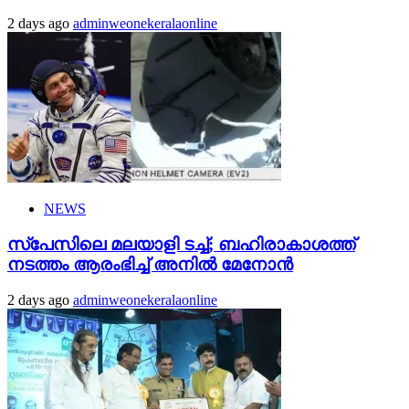
2 days ago
adminweonekeralaonline
NEWS
സ്‌പേസിലെ മലയാളി ടച്ച്; ബഹിരാകാശത്ത്
നടത്തം ആരംഭിച്ച് അനില്‍ മേനോന്‍
2 days ago
adminweonekeralaonline