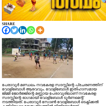
SHARE
പേരാവൂർ മണ്ഡലം നവകേരള സദസ്സിന്റെ പ്രചരണത്തിന്
വോളിബോൾ ആരവവും. വോളിബോൾ ഇതിഹാസമായ
ജിമ്മി ജോർജ്ജിന്റെ മണ്ണായ പേരാവൂരിലാണ് നവകേരള
സദസ്സിന്റെ ഭാഗമായി വോളിബോൾ ടൂർണമെന്റ്
നടത്തിയത്. പേരാവൂർ സോൺ വോളിബോൾ ടെക്നിക്കൽ