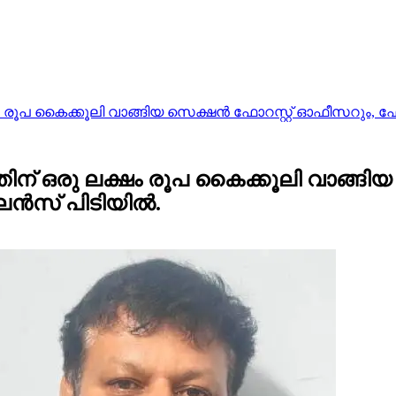
്ഷം രൂപ കൈക്കൂലി വാങ്ങിയ സെക്ഷൻ ഫോറസ്റ്റ് ഓഫീസറും, ഫോ
്നതിന് ഒരു ലക്ഷം രൂപ കൈക്കൂലി വാങ്ങ
ജിലൻസ് പിടിയിൽ.