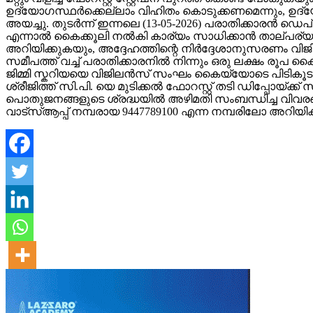
ഉദ്യോഗസ്ഥർക്കെല്ലാം വിഹിതം കൊടുക്കണമെന്നും, ഉദ്
അയച്ചു. തുടർന്ന് ഇന്നലെ (13-05-2026) പരാതിക്കാരൻ ഡെ
എന്നാൽ കൈക്കൂലി നൽകി കാര്യം സാധിക്കാൻ താല്പര്യമ
അറിയിക്കുകയും, അദ്ദേഹത്തിന്റെ നിർദ്ദേശാനുസരണം വിജിലൻസ
സമീപത്ത് വച്ച് പരാതിക്കാരനിൽ നിന്നും ഒരു ലക്ഷം രൂപ
ജിമ്മി സ്കറിയയെ വിജിലൻസ് സംഘം കൈയ്യോടെ പിടികൂടുകയു
ശ്രീജിത്ത് സി.പി. യെ മുടിക്കൽ ഫോറസ്റ്റ് തടി ഡിപ്പോയ്ക്
പൊതുജനങ്ങളുടെ ശ്രദ്ധയിൽ അഴിമതി സംബന്ധിച്ച വിവരങ്ങ
വാട്സ്ആപ്പ് നമ്പരായ 9447789100 എന്ന നമ്പരിലോ അറിയ