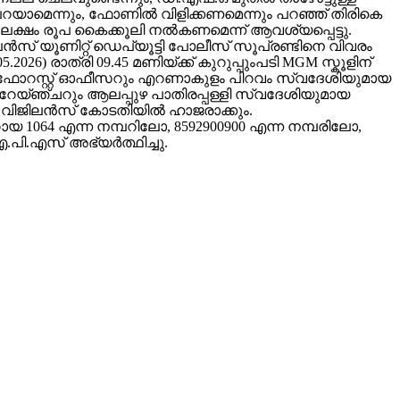
യാമെന്നും, ഫോണിൽ വിളിക്കണമെന്നും പറഞ്ഞ് തിരികെ
ു ലക്ഷം രൂപ കൈക്കൂലി നൽകണമെന്ന് ആവശ്യപ്പെട്ടു.
് യൂണിറ്റ് ഡെപ്യൂട്ടി പോലീസ് സൂപ്രണ്ടിനെ വിവരം
6) രാത്രി 09.45 മണിയ്ക്ക് കുറുപ്പുംപടി MGM സ്കൂളിന്
െക്ഷൻ ഫോറസ്റ്റ് ഓഫീസറും എറണാകുളം പിറവം സ്വദേശിയുമായ
ി റേയ്ഞ്ചറും ആലപ്പുഴ പാതിരപ്പള്ളി സ്വദേശിയുമായ
്റുപുഴ വിജിലൻസ് കോടതിയിൽ ഹാജരാക്കും.
 1064 എന്ന നമ്പറിലോ, 8592900900 എന്ന നമ്പരിലോ,
.പി.എസ് അഭ്യർത്ഥിച്ചു.