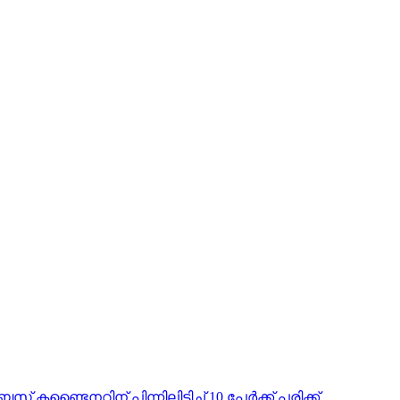
ണ്ടൈനറിന് പിന്നിലിടിച്ച് 10 പേർക്ക് പരിക്ക്.