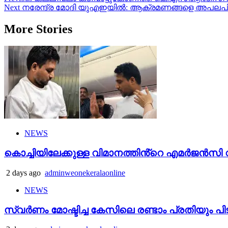
Next
നരേന്ദ്ര മോദി യുഎഇയിൽ: ആക്രമണങ്ങളെ അപലപിച്ച
navigation
More Stories
NEWS
കൊച്ചിയിലേക്കുള്ള വിമാനത്തിൻ്റെ എമര്‍ജന്‍സി വാ
2 days ago
adminweonekeralaonline
NEWS
സ്വർണം മോഷ്ടിച്ച കേസിലെ രണ്ടാം പ്രതിയും പി