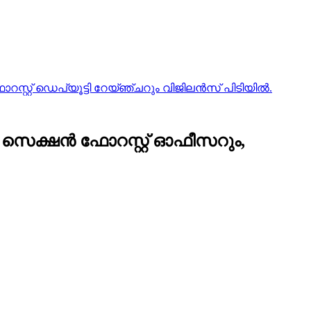
റസ്റ്റ് ഡെപ്യൂട്ടി റേയ്ഞ്ചറും വിജിലൻസ് പിടിയിൽ.
ിയ സെക്ഷൻ ഫോറസ്റ്റ് ഓഫീസറും,