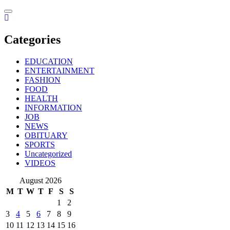
Skip
to
content
Categories
EDUCATION
ENTERTAINMENT
FASHION
FOOD
HEALTH
INFORMATION
JOB
NEWS
OBITUARY
SPORTS
Uncategorized
VIDEOS
August 2026
M
T
W
T
F
S
S
1
2
3
4
5
6
7
8
9
10
11
12
13
14
15
16