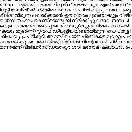
യോഗസ്ഥരുമായി ആലോചിച്ചതിന് ശേഷം തുക എത്രയെന്ന് പറ
പ്യൂട്ടി റേയ്ഞ്ചർ ശ്രീജിത്തിനെ ഫോണിൽ വിളിച്ച സമയം ഒര
ില്ലാതിരുന്ന പരാതിക്കാരൻ ഈ വിവരം എറണാകുളം വിജിലൻസ
് സംഘം കെണിയൊരുക്കി നിരീക്ഷിച്ചു വരവേ ഇന്ന് (14.05.202
 കൈക്കൂലി വാങ്ങവേ മേക്കപ്പാല ഫോറസ്റ്റ് സ്റ്റേഷനിലെ സ
ം തുടർന്ന് സ്ക്വഡ് ഡ്യൂട്ടിയിലുണ്ടായിരുന്ന ഡെപ്യൂട്ട
ക് സമീപം വച്ചും പിടികൂടി. അറസ്റ്റ് ചെയ്ത പ്രതികളെ മൂവാറ
ൾ ലഭിക്കുകയാണെങ്കിൽ, വിജിലൻസിന്റെ ടോൾ ഫ്രീ നമ്പറായ
ിക്കണമെന്ന് വിജിലൻസ് ഡയറക്ടർ ശ്രീ. മനോജ് എബ്രഹാം ഐ