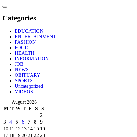
Skip
to
content
Categories
EDUCATION
ENTERTAINMENT
FASHION
FOOD
HEALTH
INFORMATION
JOB
NEWS
OBITUARY
SPORTS
Uncategorized
VIDEOS
August 2026
M
T
W
T
F
S
S
1
2
3
4
5
6
7
8
9
10
11
12
13
14
15
16
17
18
19
20
21
22
23