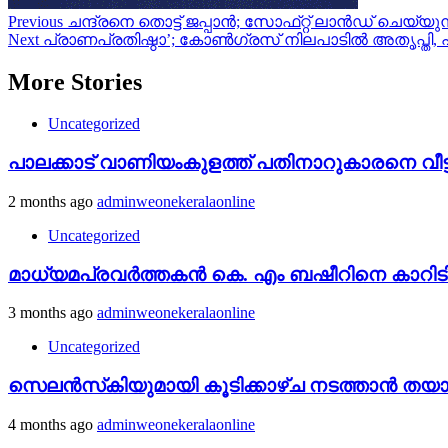
Post
Previous
ചന്ദ്രനെ തൊട്ട് ജപ്പാൻ; സോഫ്‌റ്റ് ലാൻഡ് ചെയ്യ
Next
പ്രാണപ്രതിഷ്ഠാ’; കോൺഗ്രസ് നിലപാടിൽ അതൃപ്തി, 
navigation
More Stories
Uncategorized
പാലക്കാട് വാണിയംകുളത്ത് പതിനാറുകാരനെ വീട്ടില
2 months ago
adminweonekeralaonline
Uncategorized
മാധ്യമപ്രവർത്തകൻ കെ. എം ബഷീറിനെ കാറിടിച്ച
3 months ago
adminweonekeralaonline
Uncategorized
സെലൻസ്‌കിയുമായി കൂടിക്കാഴ്ച നടത്താൻ തയാർ’
4 months ago
adminweonekeralaonline