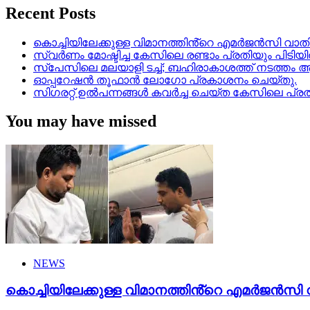
Recent Posts
കൊച്ചിയിലേക്കുള്ള വിമാനത്തിൻ്റെ എമര്‍ജന്‍സി വാതില്
സ്വർണം മോഷ്ടിച്ച കേസിലെ രണ്ടാം പ്രതിയും പിടിയ
സ്‌പേസിലെ മലയാളി ടച്ച്; ബഹിരാകാശത്ത് നടത്തം ആര
ഓപ്പറേഷൻ തൂഫാൻ ലോഗോ പ്രകാശനം ചെയ്തു.
സിഗരറ്റ് ഉൽപന്നങ്ങൾ കവർച്ച ചെയ്ത കേസിലെ പ്രത
You may have missed
NEWS
കൊച്ചിയിലേക്കുള്ള വിമാനത്തിൻ്റെ എമര്‍ജന്‍സി വാ