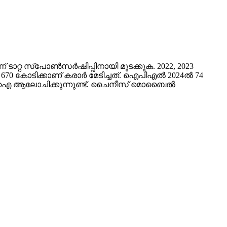
ടാറ്റ സ്പോൺസർഷിപ്പിനായി മുടക്കുക. 2022, 2023
റ 670 കോടിക്കാണ് കരാർ മേടിച്ചത്. ഐപിഎൽ 2024ൽ 74
സിസിഐ ആലോചിക്കുന്നുണ്ട്. ചൈനീസ് മൊബൈൽ