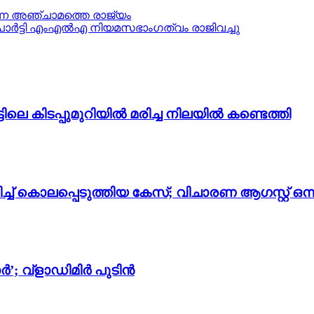
ുന്ന അ‍ഞ്ചാമത്തെ രാജ്യം
പാർട്ടി എംഎൽഎ നിയമസഭാംഗത്വം രാജിവച്ചു
െ കിടപ്പുമുറിയിൽ മരിച്ച നിലയില്‍ കണ്ടെത്തി
് കൊലപ്പെടുത്തിയ കേസ്; വിചാരണ ആഗസ്റ്റ് ഒന്ന
; വ്‌ളാഡിമിർ പുടിൻ