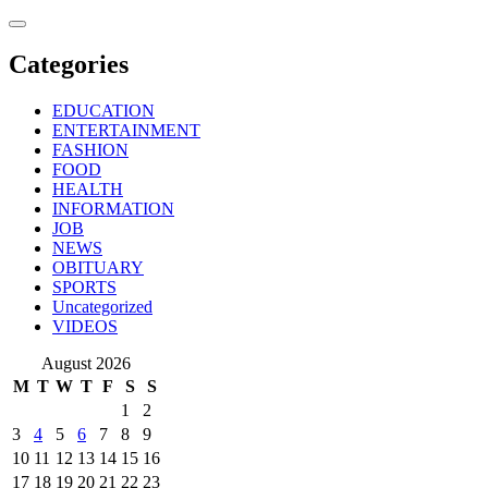
Skip
to
content
Categories
EDUCATION
ENTERTAINMENT
FASHION
FOOD
HEALTH
INFORMATION
JOB
NEWS
OBITUARY
SPORTS
Uncategorized
VIDEOS
August 2026
M
T
W
T
F
S
S
1
2
3
4
5
6
7
8
9
10
11
12
13
14
15
16
17
18
19
20
21
22
23