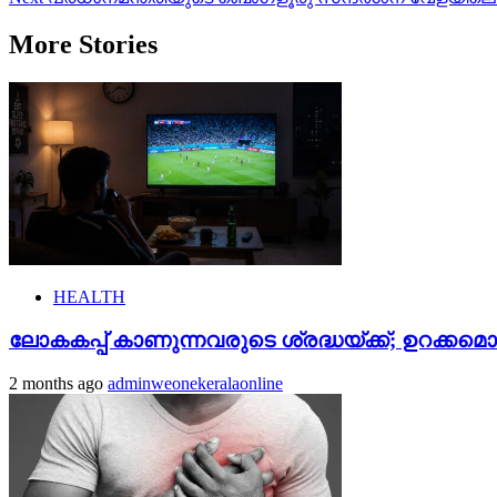
navigation
More Stories
HEALTH
ലോകകപ്പ് കാണുന്നവരുടെ ശ്രദ്ധയ്ക്ക്; ഉറക്കമൊ
2 months ago
adminweonekeralaonline