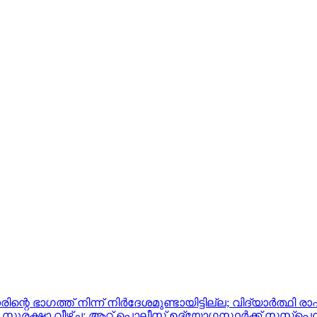
ാഗത്ത് നിന്ന് നിർദേശമുണ്ടായിട്ടില്ല; വിദ്യാർത്ഥി രാഷ
െ സുരക്ഷാ വീഴ്ച: ആറ് പൊലീസ് ഉദ്യോ​ഗസ്ഥർക്ക് സസ്