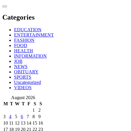
Skip
to
content
Categories
EDUCATION
ENTERTAINMENT
FASHION
FOOD
HEALTH
INFORMATION
JOB
NEWS
OBITUARY
SPORTS
Uncategorized
VIDEOS
August 2026
M
T
W
T
F
S
S
1
2
3
4
5
6
7
8
9
10
11
12
13
14
15
16
17
18
19
20
21
22
23