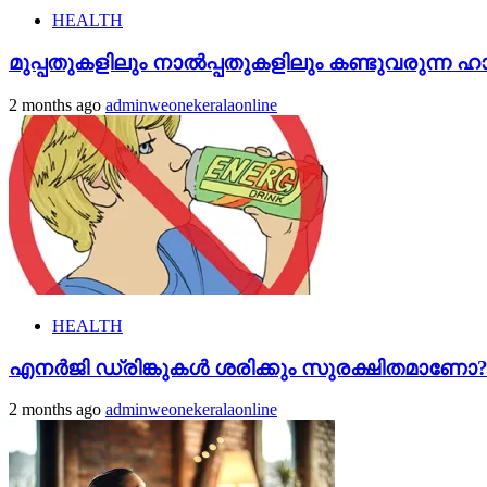
HEALTH
മുപ്പതുകളിലും നാൽപ്പതുകളിലും കണ്ടുവരുന്ന ഹാ‍ർ
2 months ago
adminweonekeralaonline
HEALTH
എനർജി ഡ്രിങ്കുകൾ ശരിക്കും സുരക്ഷിതമാണോ? 
2 months ago
adminweonekeralaonline