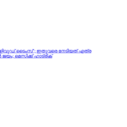
ിവുഡ് ടൈംസ്’; ഇതുവരെ നേടിയത് എത്ര
പന്‍ ജയം; മെസിക്ക് ഹാട്രിക്