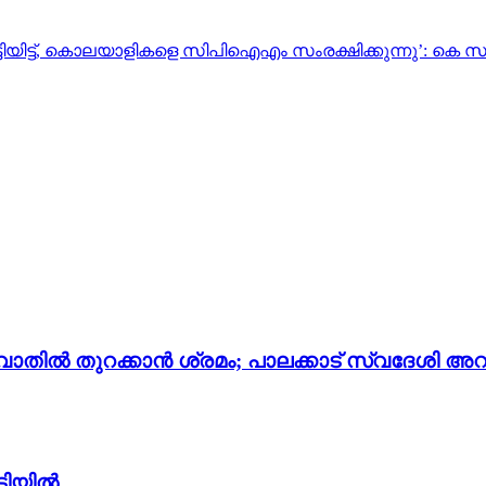
ിട്ട്, കൊലയാളികളെ സിപിഐഎം സംരക്ഷിക്കുന്നു’: കെ സു
തില്‍ തുറക്കാന്‍ ശ്രമം; പാലക്കാട് സ്വദേശി അറസ്റ
ടിയിൽ.