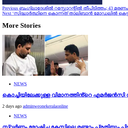
Post
Previous
ബം​ഗ്ലാദേശിൽ റസ്റ്റോറന്റിൽ തീപിടിത്തം; 43 മരണം
Next
‘സിദ്ധാർത്ഥിനെ കൊന്നത് താലിബാൻ മോഡലിൽ കെട്ടിയ
navigation
More Stories
NEWS
കൊച്ചിയിലേക്കുള്ള വിമാനത്തിൻ്റെ എമര്‍ജന്‍സി വാ
2 days ago
adminweonekeralaonline
NEWS
സ്വർണം മോഷ്ടിച്ച കേസിലെ രണ്ടാം പ്രതിയും പി