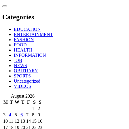
Skip
to
content
Categories
EDUCATION
ENTERTAINMENT
FASHION
FOOD
HEALTH
INFORMATION
JOB
NEWS
OBITUARY
SPORTS
Uncategorized
VIDEOS
August 2026
M
T
W
T
F
S
S
1
2
3
4
5
6
7
8
9
10
11
12
13
14
15
16
17
18
19
20
21
22
23