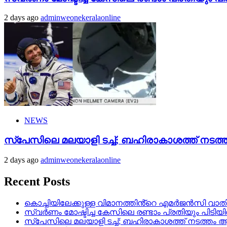
2 days ago
adminweonekeralaonline
NEWS
സ്‌പേസിലെ മലയാളി ടച്ച്; ബഹിരാകാശത്ത് നടത്ത
2 days ago
adminweonekeralaonline
Recent Posts
കൊച്ചിയിലേക്കുള്ള വിമാനത്തിൻ്റെ എമര്‍ജന്‍സി വാതില്
സ്വർണം മോഷ്ടിച്ച കേസിലെ രണ്ടാം പ്രതിയും പിടിയ
സ്‌പേസിലെ മലയാളി ടച്ച്; ബഹിരാകാശത്ത് നടത്തം ആര