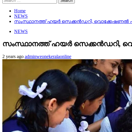
for:
Home
NEWS
സംസ്ഥാനത്ത് ഹയർ സെക്കൻഡറി, വൊക്കേഷണൽ ഹയർ
NEWS
സംസ്ഥാനത്ത് ഹയർ സെക്കൻഡറി, വൊ
2 years ago
adminweonekeralaonline