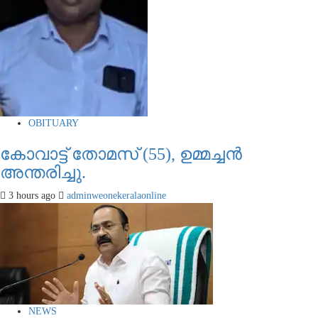
OBITUARY
കോവാട്ട് തോമസ് (55), ഉമ്മച്ചൻ
അന്തരിച്ചു.
3 hours ago
adminweonekeralaonline
NEWS