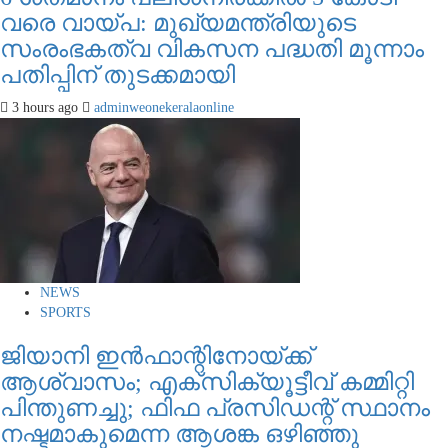
വരെ വായ്പ: മുഖ്യമന്ത്രിയുടെ
സംരംഭകത്വ വികസന പദ്ധതി മൂന്നാം
പതിപ്പിന് തുടക്കമായി
3 hours ago
adminweonekeralaonline
NEWS
SPORTS
ജിയാനി ഇന്‍ഫാന്റിനോയ്ക്ക്
ആശ്വാസം; എക്‌സിക്യൂട്ടീവ് കമ്മിറ്റി
പിന്തുണച്ചു; ഫിഫ പ്രസിഡന്റ് സ്ഥാനം
നഷ്ടമാകുമെന്ന ആശങ്ക ഒഴിഞ്ഞു