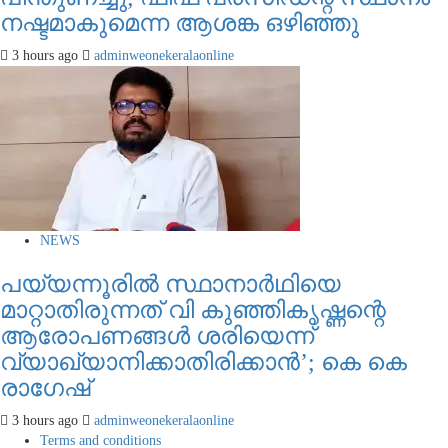
നഷ്ടമാകുമെന്ന ആശങ്ക ഒഴിഞ്ഞു
3 hours ago
adminweonekeralaonline
NEWS
പയ്യന്നൂരിൽ സ്ഥാനാർഥിയെ
മാറ്റാതിരുന്നത് വി കുഞ്ഞികൃഷ്ണന്റെ
ആരോപണങ്ങൾ ശരിയെന്ന്
വ്യാഖ്യാനിക്കാതിരിക്കാൻ’; കെ കെ
രാഗേഷ്
3 hours ago
adminweonekeralaonline
Terms and conditions