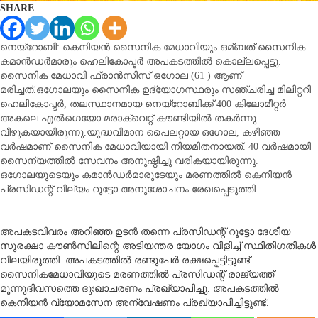
SHARE
നെയ്‌റോബി: കെനിയന്‍ സൈനിക മേധാവിയും ഒമ്ബത് സൈനിക
കമാന്‍ഡര്‍മാരും ഹെലികോപ്ടര്‍ അപകടത്തില്‍ കൊല്ലപ്പെട്ടു.
സൈനിക മേധാവി ഫ്രാന്‍സിസ് ഒഗോല (61 ) ആണ്
മരിച്ചത്.
ഒഗോലയും സൈനിക ഉദ്യോഗസ്ഥരും സഞ്ചരിച്ച മിലിറ്ററി
ഹെലികോപ്ടര്‍, തലസ്ഥാനമായ നെയ്‌റോബിക്ക് 400 കിലോമീറ്റര്‍
അകലെ എല്‍ഗെയോ മരാക്വെറ്റ് കൗണ്ടിയില്‍ തകര്‍ന്നു
വീഴുകയായിരുന്നു.
യുദ്ധവിമാന പൈലറ്റായ ഒഗോല, കഴിഞ്ഞ
വര്‍ഷമാണ് സൈനിക മേധാവിയായി നിയമിതനായത്. 40 വര്‍ഷമായി
സൈന്യത്തില്‍ സേവനം അനുഷ്ഠിച്ചു വരികയായിരുന്നു.
ഒഗോലയുടെയും കമാന്‍ഡര്‍മാരുടേയും മരണത്തില്‍ കെനിയന്‍
പ്രസിഡന്റ് വില്യം റൂട്ടോ അനുശോചനം രേഖപ്പെടുത്തി.
അപകടവിവരം അറിഞ്ഞ ഉടന്‍ തന്നെ പ്രസിഡന്റ് റൂട്ടോ ദേശീയ
സുരക്ഷാ കൗണ്‍സിലിന്റെ അടിയന്തര യോഗം വിളിച്ച്‌ സ്ഥിതിഗതികള്‍
വിലയിരുത്തി. അപകടത്തില്‍ രണ്ടുപേര്‍ രക്ഷപ്പെട്ടിട്ടുണ്ട്.
സൈനികമേധാവിയുടെ മരണത്തില്‍ പ്രസിഡന്റ് രാജ്യത്ത്
മൂന്നുദിവസത്തെ ദുഃഖാചരണം പ്രഖ്യാപിച്ചു. അപകടത്തില്‍
കെനിയന്‍ വ്യോമസേന അന്വേഷണം പ്രഖ്യാപിച്ചിട്ടുണ്ട്.