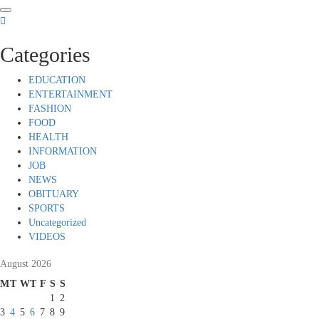
Skip
to
content
Categories
EDUCATION
ENTERTAINMENT
FASHION
FOOD
HEALTH
INFORMATION
JOB
NEWS
OBITUARY
SPORTS
Uncategorized
VIDEOS
August 2026
M
T
W
T
F
S
S
1
2
3
4
5
6
7
8
9