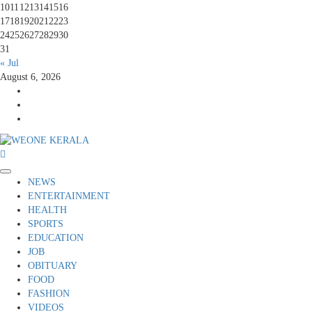
10
11
12
13
14
15
16
17
18
19
20
21
22
23
24
25
26
27
28
29
30
31
« Jul
August 6, 2026
Youtube
Facebook
Telegram
Primary
NEWS
Menu
ENTERTAINMENT
HEALTH
SPORTS
EDUCATION
JOB
OBITUARY
FOOD
FASHION
VIDEOS