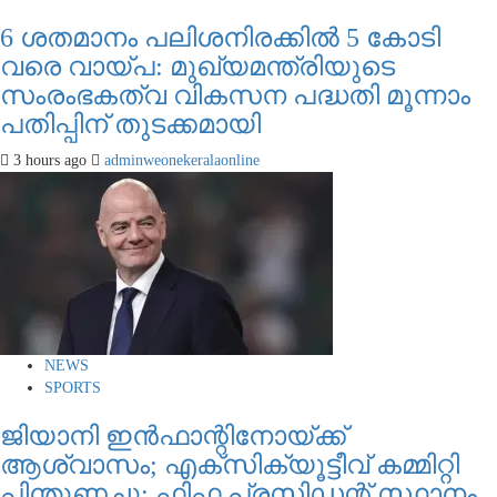
6 ശതമാനം പലിശനിരക്കിൽ 5 കോടി
വരെ വായ്പ: മുഖ്യമന്ത്രിയുടെ
സംരംഭകത്വ വികസന പദ്ധതി മൂന്നാം
പതിപ്പിന് തുടക്കമായി
3 hours ago
adminweonekeralaonline
NEWS
SPORTS
ജിയാനി ഇന്‍ഫാന്റിനോയ്ക്ക്
ആശ്വാസം; എക്‌സിക്യൂട്ടീവ് കമ്മിറ്റി
പിന്തുണച്ചു; ഫിഫ പ്രസിഡന്റ് സ്ഥാനം