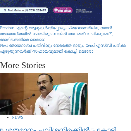
Post
Previous
എന്റെ ആളുകൾക്കിപ്പോഴും പ്രവേശനമില്ല, ഞാൻ
അയോധ്യയിൽ പോയിരുന്നെങ്കിൽ അവരത് സഹിക്കുമോ?’;
navigation
മോദിക്കെതിരെ ഖാർ​ഗെ
Next
ഞായറാഴ്ച പതിവിലും നേരത്തെ ഓടും; യുപിഎസ്‍സി പരീക്ഷ
എഴുതുന്നവർക്ക് സഹായവുമായി കൊച്ചി മെട്രോ
More Stories
NEWS
6 ശതമാനം പലിശനിരക്കിൽ 5 കോടി