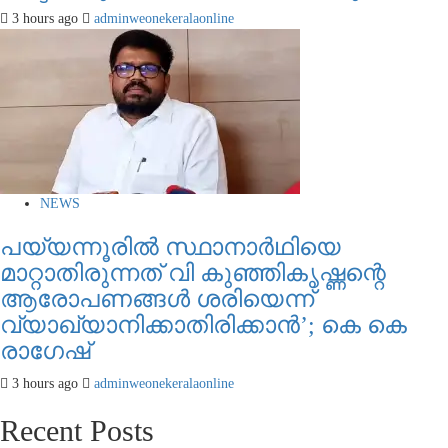
3 hours ago
adminweonekeralaonline
NEWS
പയ്യന്നൂരിൽ സ്ഥാനാർഥിയെ
മാറ്റാതിരുന്നത് വി കുഞ്ഞികൃഷ്ണന്റെ
ആരോപണങ്ങൾ ശരിയെന്ന്
വ്യാഖ്യാനിക്കാതിരിക്കാൻ’; കെ കെ
രാഗേഷ്
3 hours ago
adminweonekeralaonline
Recent Posts