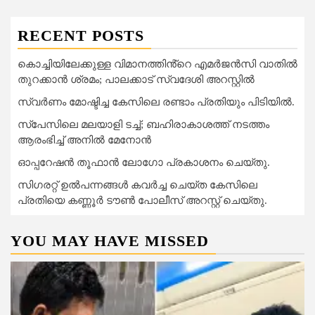
RECENT POSTS
കൊച്ചിയിലേക്കുള്ള വിമാനത്തിൻ്റെ എമര്‍ജന്‍സി വാതില്‍
തുറക്കാന്‍ ശ്രമം; പാലക്കാട് സ്വദേശി അറസ്റ്റില്‍
സ്വർണം മോഷ്ടിച്ച കേസിലെ രണ്ടാം പ്രതിയും പിടിയിൽ.
സ്‌പേസിലെ മലയാളി ടച്ച്; ബഹിരാകാശത്ത് നടത്തം
ആരംഭിച്ച് അനില്‍ മേനോന്‍
ഓപ്പറേഷൻ തൂഫാൻ ലോഗോ പ്രകാശനം ചെയ്തു.
സിഗരറ്റ് ഉൽപന്നങ്ങൾ കവർച്ച ചെയ്ത കേസിലെ
പ്രതിയെ കണ്ണൂർ ടൗൺ പോലീസ് അറസ്റ്റ് ചെയ്തു.
YOU MAY HAVE MISSED