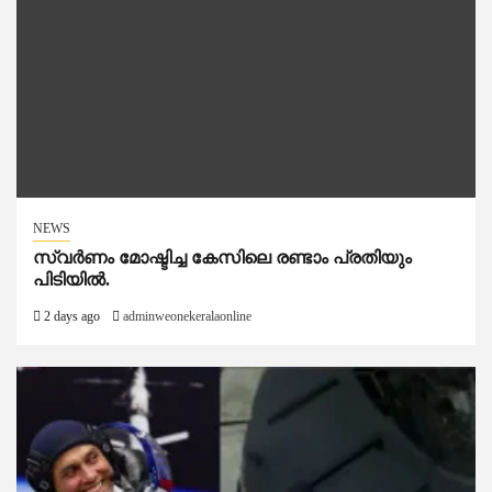
NEWS
സ്വർണം മോഷ്ടിച്ച കേസിലെ രണ്ടാം പ്രതിയും
പിടിയിൽ.
2 days ago
adminweonekeralaonline