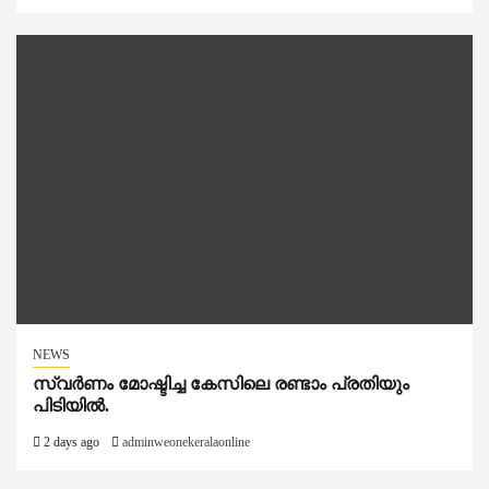
NEWS
സ്വർണം മോഷ്ടിച്ച കേസിലെ രണ്ടാം പ്രതിയും
പിടിയിൽ.
2 days ago
adminweonekeralaonline