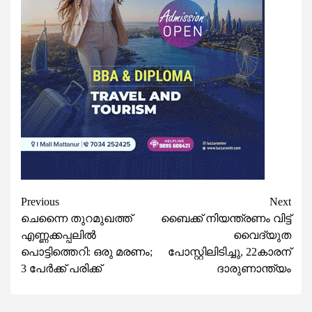
Post
Previous
Next
ചെന്നൈ തുറമുഖത്ത്
ബൈക്ക് നിയന്ത്രണം വിട്ട്
navigation
എണ്ണക്കപ്പലിൽ
വൈദ്യുത
പൊട്ടിത്തെറി: ഒരു മരണം;
പോസ്റ്റിലിടിച്ചു, 22കാരന്
3 പേർക്ക് പരിക്ക്
ദാരുണാന്ത്യം