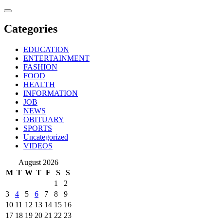
Skip
to
content
Categories
EDUCATION
ENTERTAINMENT
FASHION
FOOD
HEALTH
INFORMATION
JOB
NEWS
OBITUARY
SPORTS
Uncategorized
VIDEOS
August 2026
M
T
W
T
F
S
S
1
2
3
4
5
6
7
8
9
10
11
12
13
14
15
16
17
18
19
20
21
22
23