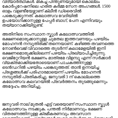
വിദ്യാർത്ഥികൾ. മികച്ച പിന്തുണയുമായി കൊല്ലം
കോർപ്പറേഷനിലെ ഹരിത കർമ്മ സേന അംഗങ്ങൾ. 1500
ഓളം വളണ്ടീയേഴ്സാണ് ക്ലീൻ ഡ്രൈവിൽ
പങ്കെടുക്കുന്നത്. കലോത്സവ വേദിയിൽ
ഉപയോഗിക്കാനുള്ള പേപ്പർ ബാഗ്, പേന എന്നിവയും
തയ്യാറാക്കിയിട്ടുണ്ട്.
അതിനിടെ സംസ്ഥാന സ്കൂൾ കലോത്സവത്തിൽ
ഭക്ഷണമൊരുക്കാനുള്ള ചുമതല ഇത്തവണയും പഴയിടം
മോഹനൻ നമ്പൂതിരിക്ക് തന്നെയാണ്. കഴിഞ്ഞ തവണത്തെ
നോൺവെജ് വിവാദത്തെ തുടർന്ന് കലാമേളയിൽ ഇനി
ഭക്ഷണമൊരുക്കില്ലെന്ന് പഴയിടം പ്രഖ്യാപിച്ചിരുന്നു.
വെജിറ്റേറിയൻ ഭക്ഷണം മാത്രമേ വിളമ്പൂ എന്ന് സർക്കാർ
വ്യക്തമാക്കിയതോടെയാണ് പാചകത്തിനുള്ള
ടെൻഡറിൽ പഴയിടം പങ്കെടുത്തത്. താൻ ഉന്നയിച്ച
പ്രശ്നങ്ങൾക്ക് പരിഹാരമായെന്ന് പഴയിടം മോഹനൻ
നമ്പൂതിരി പ്രതികരിച്ചു. ജനുവരി 3 ന് കൊല്ലത്തെ
കലോത്സവ കലവറയിൽ പ്രവർത്തനം തുടങ്ങുമെന്നും
അദ്ദേഹം അറിയിച്ചു.
ജനുവരി നാല് മുതല്‍ എട്ട് വരെയാണ് സംസ്ഥാന സ്കൂള്‍
കലോത്സവം നടക്കുക. പന്തല്‍ നിര്‍മാണവും ഭക്ഷണ
വിതരണത്തിനുള്ള ക്രമീകരണവും അവസാന