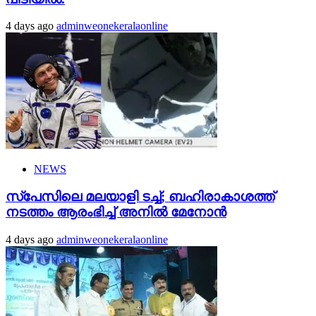
4 days ago
adminweonekeralaonline
NEWS
സ്‌പേസിലെ മലയാളി ടച്ച്; ബഹിരാകാശത്ത്
നടത്തം ആരംഭിച്ച് അനില്‍ മേനോന്‍
4 days ago
adminweonekeralaonline