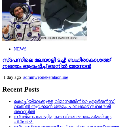
NEWS
സ്‌പേസിലെ മലയാളി ടച്ച്; ബഹിരാകാശത്ത്
നടത്തം ആരംഭിച്ച് അനില്‍ മേനോന്‍
1 day ago
adminweonekeralaonline
Recent Posts
കൊച്ചിയിലേക്കുള്ള വിമാനത്തിൻ്റെ എമര്‍ജന്‍സി
വാതില്‍ തുറക്കാന്‍ ശ്രമം; പാലക്കാട് സ്വദേശി
അറസ്റ്റില്‍
സ്വർണം മോഷ്ടിച്ച കേസിലെ രണ്ടാം പ്രതിയും
പിടിയിൽ.
സ്‌പേസിലെ മലയാളി ടച്ച്; ബഹിരാകാശത്ത് നടത്തം