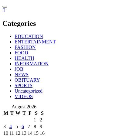
Skip
to
content
Categories
EDUCATION
ENTERTAINMENT
FASHION
FOOD
HEALTH
INFORMATION
JOB
NEWS
OBITUARY
SPORTS
Uncategorized
VIDEOS
August 2026
M
T
W
T
F
S
S
1
2
3
4
5
6
7
8
9
10
11
12
13
14
15
16