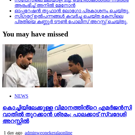
ആരംഭിച്ച് അനില്‍ മേനോന്‍
ഓപ്പറേഷൻ തൂഫാൻ ലോഗോ പ്രകാശനം ചെയ്തു.
സിഗരറ്റ് ഉൽപന്നങ്ങൾ കവർച്ച ചെയ്ത കേസിലെ
പ്രതിയെ കണ്ണൂർ ടൗൺ പോലീസ് അറസ്റ്റ് ചെയ്തു.
You may have missed
NEWS
കൊച്ചിയിലേക്കുള്ള വിമാനത്തിൻ്റെ എമര്‍ജന്‍സി
വാതില്‍ തുറക്കാന്‍ ശ്രമം; പാലക്കാട് സ്വദേശി
അറസ്റ്റില്‍
1 day ago
adminweonekeralaonline