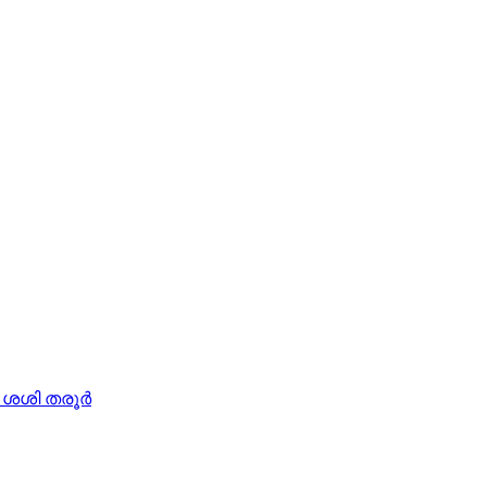
 ശശി തരൂർ