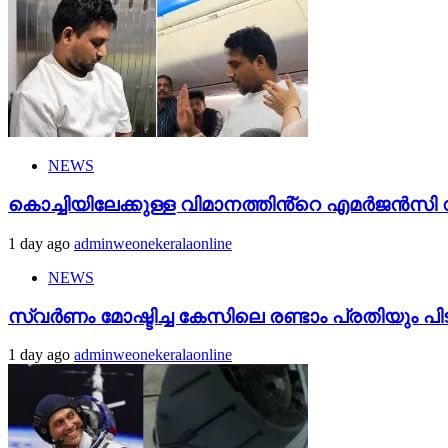
NEWS
കൊച്ചിയിലേക്കുള്ള വിമാനത്തിൻ്റെ എമര്‍ജന്‍സി വാ
1 day ago
adminweonekeralaonline
NEWS
സ്വർണം മോഷ്ടിച്ച കേസിലെ രണ്ടാം പ്രതിയും പി
1 day ago
adminweonekeralaonline