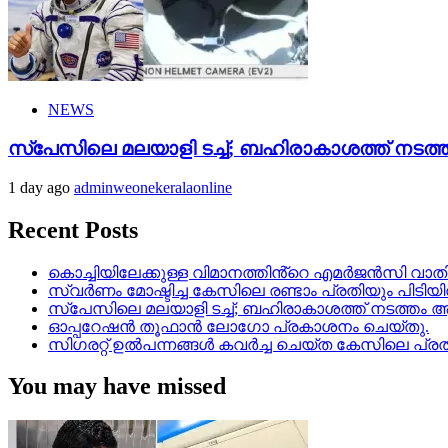
NEWS
സ്‌പേസിലെ മലയാളി ടച്ച്; ബഹിരാകാശത്ത് നടത്ത
1 day ago
adminweonekeralaonline
Recent Posts
കൊച്ചിയിലേക്കുള്ള വിമാനത്തിൻ്റെ എമര്‍ജന്‍സി വാതില്
സ്വർണം മോഷ്ടിച്ച കേസിലെ രണ്ടാം പ്രതിയും പിടിയ
സ്‌പേസിലെ മലയാളി ടച്ച്; ബഹിരാകാശത്ത് നടത്തം ആര
ഓപ്പറേഷൻ തൂഫാൻ ലോഗോ പ്രകാശനം ചെയ്തു.
സിഗരറ്റ് ഉൽപന്നങ്ങൾ കവർച്ച ചെയ്ത കേസിലെ പ്രത
You may have missed