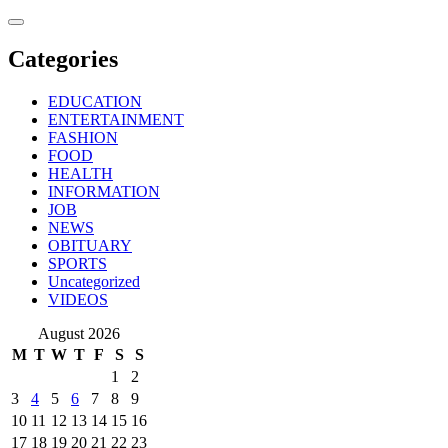
Skip
to
content
Categories
EDUCATION
ENTERTAINMENT
FASHION
FOOD
HEALTH
INFORMATION
JOB
NEWS
OBITUARY
SPORTS
Uncategorized
VIDEOS
August 2026
M
T
W
T
F
S
S
1
2
3
4
5
6
7
8
9
10
11
12
13
14
15
16
17
18
19
20
21
22
23