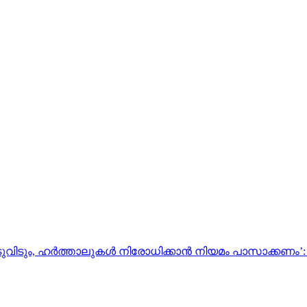
വിടും, ഹർത്താലുകൾ നിരോധിക്കാൻ നിയമം പാസാക്കണം’: