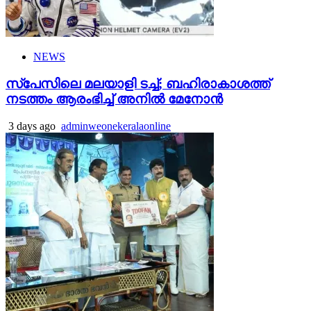
NEWS
സ്‌പേസിലെ മലയാളി ടച്ച്; ബഹിരാകാശത്ത്
നടത്തം ആരംഭിച്ച് അനില്‍ മേനോന്‍
3 days ago
adminweonekeralaonline