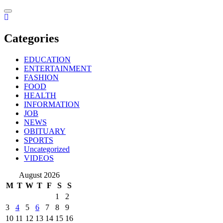
Skip
to
content
Categories
EDUCATION
ENTERTAINMENT
FASHION
FOOD
HEALTH
INFORMATION
JOB
NEWS
OBITUARY
SPORTS
Uncategorized
VIDEOS
August 2026
M
T
W
T
F
S
S
1
2
3
4
5
6
7
8
9
10
11
12
13
14
15
16