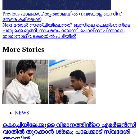
Post
Previous
പാലക്കാട് തൃത്താലയിൽ നവകേരള ബസിന്
നേരെ കരിങ്കൊടി
navigation
Next
തോൾ സഞ്ചിയിലെന്താ? ബസിലെ ചെക്കിംഗിനിടെ
പതുക്കെ മുങ്ങി, സംശയം തോന്നി പൊലീസ് പിന്നാലെ,
താരാനാഥ് വടകരയിൽ പിടിയിൽ
More Stories
NEWS
കൊച്ചിയിലേക്കുള്ള വിമാനത്തിൻ്റെ എമര്‍ജന്‍സി
വാതില്‍ തുറക്കാന്‍ ശ്രമം; പാലക്കാട് സ്വദേശി
അറസ്റ്റില്‍