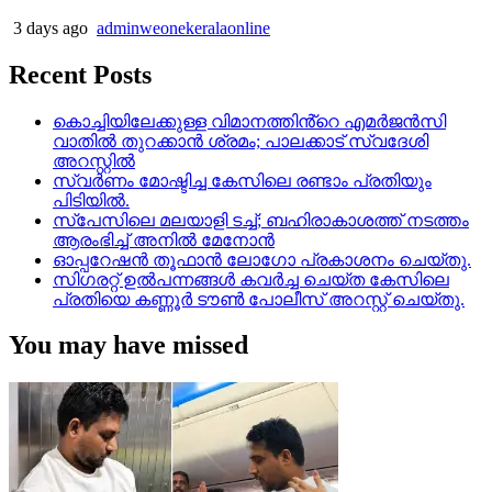
3 days ago
adminweonekeralaonline
Recent Posts
കൊച്ചിയിലേക്കുള്ള വിമാനത്തിൻ്റെ എമര്‍ജന്‍സി
വാതില്‍ തുറക്കാന്‍ ശ്രമം; പാലക്കാട് സ്വദേശി
അറസ്റ്റില്‍
സ്വർണം മോഷ്ടിച്ച കേസിലെ രണ്ടാം പ്രതിയും
പിടിയിൽ.
സ്‌പേസിലെ മലയാളി ടച്ച്; ബഹിരാകാശത്ത് നടത്തം
ആരംഭിച്ച് അനില്‍ മേനോന്‍
ഓപ്പറേഷൻ തൂഫാൻ ലോഗോ പ്രകാശനം ചെയ്തു.
സിഗരറ്റ് ഉൽപന്നങ്ങൾ കവർച്ച ചെയ്ത കേസിലെ
പ്രതിയെ കണ്ണൂർ ടൗൺ പോലീസ് അറസ്റ്റ് ചെയ്തു.
You may have missed