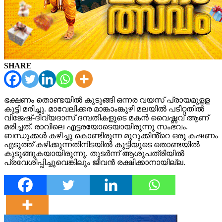
SHARE
ഭക്ഷണം തൊണ്ടയിൽ കുടുങ്ങി ഒന്നര വയസ് പ്രായമുളള
കുട്ടി മരിച്ചു. മാവേലിക്കര മാങ്കാംങ്കുഴി മലയിൽ പടീറ്റതിൽ
വിജേഷ്-ദിവ്യദാസ് ദമ്പതികളുടെ മകൻ വൈഷ്ണവ് ആണ്
മരിച്ചത്. രാവിലെ എട്ടരയോടെയായിരുന്നു സംഭവം.
ബന്ധുക്കൾ കഴിച്ചു കൊണ്ടിരുന്ന മുറുക്കിൻ്റെ ഒരു കഷണം
എടുത്ത് കഴിക്കുന്നതിനിടയിൽ കുട്ടിയുടെ തൊണ്ടയിൽ
കുടുങ്ങുകയായിരുന്നു. തുടർന്ന് ആശുപത്രിയിൽ
പ്രവേശിപ്പിച്ചുവെങ്കിലും ജീവൻ രക്ഷിക്കാനായില്ല.