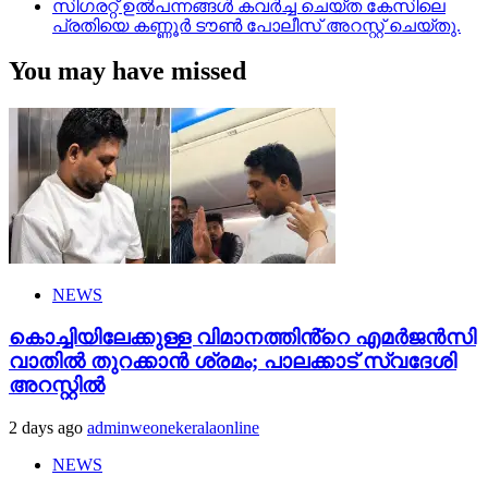
സിഗരറ്റ് ഉൽപന്നങ്ങൾ കവർച്ച ചെയ്ത കേസിലെ
പ്രതിയെ കണ്ണൂർ ടൗൺ പോലീസ് അറസ്റ്റ് ചെയ്തു.
You may have missed
NEWS
കൊച്ചിയിലേക്കുള്ള വിമാനത്തിൻ്റെ എമര്‍ജന്‍സി
വാതില്‍ തുറക്കാന്‍ ശ്രമം; പാലക്കാട് സ്വദേശി
അറസ്റ്റില്‍
2 days ago
adminweonekeralaonline
NEWS