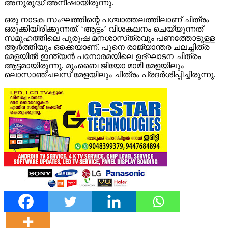
അനുരുദ്ധ് അനീഷായിരുന്നു.
ഒരു നാടക സംഘത്തിന്റെ പശ്ചാത്തലത്തിലാണ് ചിത്രം
ഒരുക്കിയിരിക്കുന്നത്. ‘ആട്ടം’ വിശകലനം ചെയ്യുന്നത്
സമൂഹത്തിലെ പുരുഷ മനശാസ്‍ത്രവും പണത്തോടുള്ള
ആര്‍ത്തിയും ഒക്കെയാണ്. പൂനെ രാജ്യാന്തര ചലച്ചിത്ര
മേളയിൽ ഇന്ത്യൻ പനോരമയിലെ ഉദ്ഘാടന ചിത്രം
ആട്ടമായിരുന്നു. മുംബൈ ജിയോ മാമി മേളയിലും
ലൊസാഞ്ചലസ് മേളയിലും ചിത്രം പ്രദർശിപ്പിച്ചിരുന്നു.