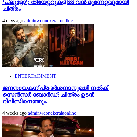
‘പ്ലൂട്ടോ’; തിയേറ്ററുകളിൽ വൻ മുന്നേറ്റവുമായി
ചിത്രം
4 days ago
adminweonekeralaonline
ENTERTAINMENT
ജനനായകന് പ്രദർശനാനുമതി നൽകി
സെൻസർ ബോർഡ്; ചിത്രം ഉടൻ
റിലീസിനെത്തും.
4 weeks ago
adminweonekeralaonline