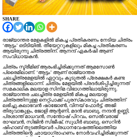
SHARE
രാജ്യാന്തര മേളകളിൽ മികച്ച പ്രതികരണം നേടിയ ചിത്രം
‘ആട്ടം’ ഒടിടിയിൽ. തീയേറ്ററുകളിലും മികച്ച പ്രതികരണം
ആയിരുന്നു ചിത്രത്തിന്. ആനന്ദ് ഏകർഷി ആണ്
സംവിധായകൻ.
ചിത്രം സ്ട്രീമിങ് ആരംഭിച്ചിരിക്കുന്നത് ആമസോൺ
പ്രൈമിലാണ്. ‘ആട്ടം’ ആണ് രാജ്യാന്തര
ചലച്ചിത്രമേളയിൽ ഏറ്റവും കൂടുതൽ പ്രേക്ഷകർ കണ്ട
ചിത്രങ്ങളിലൊന്ന്. ചിത്രം മേളയിൽ പ്രദർശിപ്പിച്ചിരുന്നത്
സമകാലിക മലയാള സിനിമ വിഭാഗത്തിലായിരുന്നു.
രാജ്യാന്തര ചലച്ചിത്ര മേളയിൽ മികച്ച മലയാള
ചിത്രത്തിനുള്ള നെറ്റ്പാക്ക് പുരസ്‌കാരവും ചിത്രത്തിന്
ലഭിച്ചു.കലാഭവൻ ഷാജോൺ, വിനയ് ഫോർട്ട്, അജി
തിരുവാങ്കുളം, ജോളി ആന്റണി, മദൻ ബാബു, നന്ദൻ ഉണ്ണി,
പ്രശാന്ത് മാധവൻ, സന്തോഷ് പിറവം, സെല്‍വരാജ്
രാഘവൻ, സിജിൻ സിജീഷ്, സുധീര്‍ ബാബു, സെറിൻ
ഷിഹാബ് തുടങ്ങിയവർ പ്രധാനവേഷത്തിലെത്തിയ
ചിത്രത്തിന്റെ ഛായാഗ്രാഹണം നോർവഹിച്ചിരിക്കുന്നത്