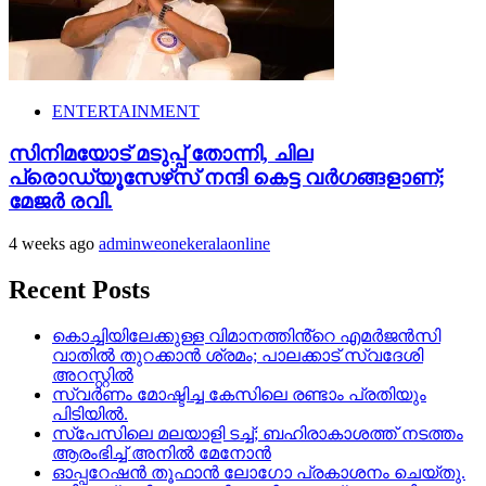
ENTERTAINMENT
സിനിമയോട് മടുപ്പ് തോന്നി, ചില
പ്രൊഡ്യൂസേഴ്‌സ് നന്ദി കെട്ട വര്‍ഗങ്ങളാണ്;
മേജർ രവി.
4 weeks ago
adminweonekeralaonline
Recent Posts
കൊച്ചിയിലേക്കുള്ള വിമാനത്തിൻ്റെ എമര്‍ജന്‍സി
വാതില്‍ തുറക്കാന്‍ ശ്രമം; പാലക്കാട് സ്വദേശി
അറസ്റ്റില്‍
സ്വർണം മോഷ്ടിച്ച കേസിലെ രണ്ടാം പ്രതിയും
പിടിയിൽ.
സ്‌പേസിലെ മലയാളി ടച്ച്; ബഹിരാകാശത്ത് നടത്തം
ആരംഭിച്ച് അനില്‍ മേനോന്‍
ഓപ്പറേഷൻ തൂഫാൻ ലോഗോ പ്രകാശനം ചെയ്തു.