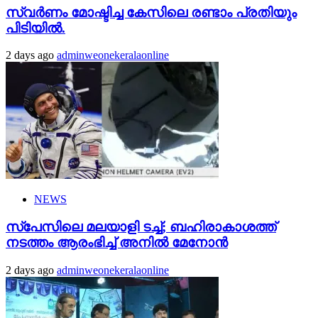
സ്വർണം മോഷ്ടിച്ച കേസിലെ രണ്ടാം പ്രതിയും
പിടിയിൽ.
2 days ago
adminweonekeralaonline
NEWS
സ്‌പേസിലെ മലയാളി ടച്ച്; ബഹിരാകാശത്ത്
നടത്തം ആരംഭിച്ച് അനില്‍ മേനോന്‍
2 days ago
adminweonekeralaonline