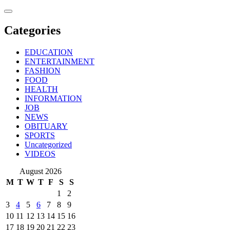
Skip
to
content
Categories
EDUCATION
ENTERTAINMENT
FASHION
FOOD
HEALTH
INFORMATION
JOB
NEWS
OBITUARY
SPORTS
Uncategorized
VIDEOS
August 2026
M
T
W
T
F
S
S
1
2
3
4
5
6
7
8
9
10
11
12
13
14
15
16
17
18
19
20
21
22
23