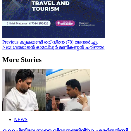
Post
Previous
കുലക്കണ്ടി രവീന്ദ്രൻ (78) അന്തരിച്ചു.
Next
ഗജരാജന്‍ ഓമല്ലൂര്‍ മണികണ്ഠന്‍ ചരിഞ്ഞു
navigation
More Stories
NEWS
കൊച്ചിയിലേക്കുള്ള വിമാനത്തിൻ്റെ എമര്‍ജന്‍സി