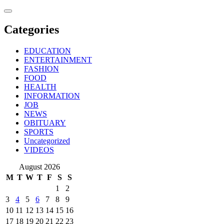
Skip
to
content
Categories
EDUCATION
ENTERTAINMENT
FASHION
FOOD
HEALTH
INFORMATION
JOB
NEWS
OBITUARY
SPORTS
Uncategorized
VIDEOS
August 2026
M
T
W
T
F
S
S
1
2
3
4
5
6
7
8
9
10
11
12
13
14
15
16
17
18
19
20
21
22
23