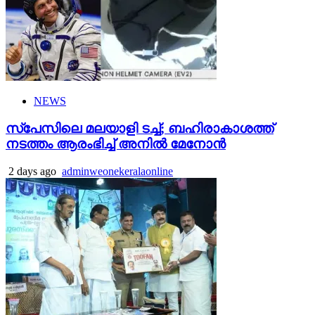
NEWS
സ്‌പേസിലെ മലയാളി ടച്ച്; ബഹിരാകാശത്ത്
നടത്തം ആരംഭിച്ച് അനില്‍ മേനോന്‍
2 days ago
adminweonekeralaonline