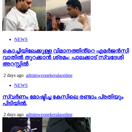
NEWS
കൊച്ചിയിലേക്കുള്ള വിമാനത്തിൻ്റെ എമര്‍ജന്‍സി
വാതില്‍ തുറക്കാന്‍ ശ്രമം; പാലക്കാട് സ്വദേശി
അറസ്റ്റില്‍
2 days ago
adminweonekeralaonline
NEWS
സ്വർണം മോഷ്ടിച്ച കേസിലെ രണ്ടാം പ്രതിയും
പിടിയിൽ.
2 days ago
adminweonekeralaonline