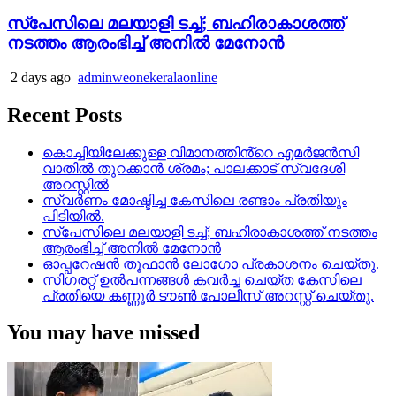
സ്‌പേസിലെ മലയാളി ടച്ച്; ബഹിരാകാശത്ത്
നടത്തം ആരംഭിച്ച് അനില്‍ മേനോന്‍
2 days ago
adminweonekeralaonline
Recent Posts
കൊച്ചിയിലേക്കുള്ള വിമാനത്തിൻ്റെ എമര്‍ജന്‍സി
വാതില്‍ തുറക്കാന്‍ ശ്രമം; പാലക്കാട് സ്വദേശി
അറസ്റ്റില്‍
സ്വർണം മോഷ്ടിച്ച കേസിലെ രണ്ടാം പ്രതിയും
പിടിയിൽ.
സ്‌പേസിലെ മലയാളി ടച്ച്; ബഹിരാകാശത്ത് നടത്തം
ആരംഭിച്ച് അനില്‍ മേനോന്‍
ഓപ്പറേഷൻ തൂഫാൻ ലോഗോ പ്രകാശനം ചെയ്തു.
സിഗരറ്റ് ഉൽപന്നങ്ങൾ കവർച്ച ചെയ്ത കേസിലെ
പ്രതിയെ കണ്ണൂർ ടൗൺ പോലീസ് അറസ്റ്റ് ചെയ്തു.
You may have missed