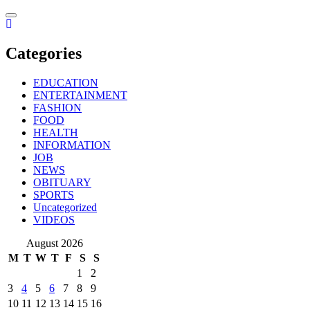
Skip
to
content
Categories
EDUCATION
ENTERTAINMENT
FASHION
FOOD
HEALTH
INFORMATION
JOB
NEWS
OBITUARY
SPORTS
Uncategorized
VIDEOS
August 2026
M
T
W
T
F
S
S
1
2
3
4
5
6
7
8
9
10
11
12
13
14
15
16