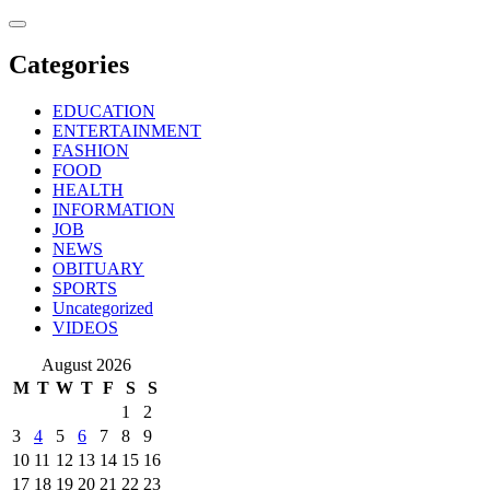
Skip
to
content
Categories
EDUCATION
ENTERTAINMENT
FASHION
FOOD
HEALTH
INFORMATION
JOB
NEWS
OBITUARY
SPORTS
Uncategorized
VIDEOS
August 2026
M
T
W
T
F
S
S
1
2
3
4
5
6
7
8
9
10
11
12
13
14
15
16
17
18
19
20
21
22
23