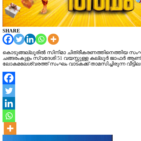
SHARE
കൊടുങ്ങല്ലൂരില്‍ സിനിമാ ചിത്രീകരണത്തിനെത്തിയ സംഘത്തില
ചങ്ങരംകുളം സ്വദേശി 51 വയസ്സുള്ള കല്ലൂര്‍ ജാഫര്‍ ആണ് മര
ലോകമലേശ്വരത്ത് സംഘം വാടകക്ക് താമസിച്ചിരുന്ന വീട്ട