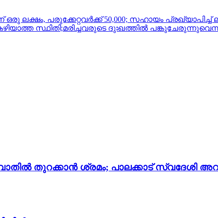
രു ലക്ഷം, പരുക്കേറ്റവർക്ക് 50,000; സഹായം പ്രഖ്യാപിച്ച് ലുല
ാത്ത സ്ഥിതി;മരിച്ചവരുടെ ദുഃഖത്തിൽ പങ്കുചേരുന്നുവെന്
തില്‍ തുറക്കാന്‍ ശ്രമം; പാലക്കാട് സ്വദേശി അറസ്റ