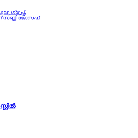
ു ഗ്രൂപ്പ്.
ന് സണ്ണി ജോസഫ്.
്റില്‍