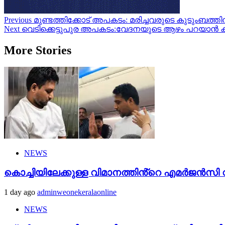
Post
Previous
മുണ്ടത്തിക്കോട് അപകടം: മരിച്ചവരുടെ കുടുംബത്തിന് ഒ
Next
വെടിക്കെട്ടുപുര അപകടം:വേദനയുടെ ആഴം പറയാൻ കഴിയ
navigation
More Stories
NEWS
കൊച്ചിയിലേക്കുള്ള വിമാനത്തിൻ്റെ എമര്‍ജന്‍സി വാ
1 day ago
adminweonekeralaonline
NEWS