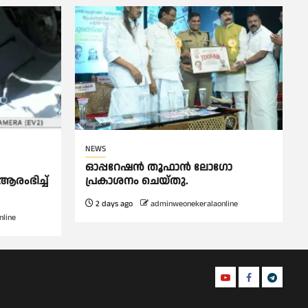
NEWS
ഓപ്പറേഷൻ തൂഫാൻ ലോഗോ
രംഭിച്ച്
പ്രകാശനം ചെയ്തു.
2 days ago
adminweonekeralaonline
line
Youtube
Facebook
Telegra