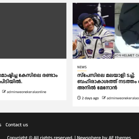
NEWS
ോഷ്ടിച്ച കേസിലെ രണ്ടാം
സ്‌പേസിലെ മലയാളി ടച്ച്;
 പിടിയിൽ.
ബഹിരാകാശത്ത് നടത്തം ആ
അനില്‍ മേനോന്‍
adminweonekeralaonline
2 days ago
adminweonekeralaon
s
Contact us
Copyright © All rights reserved.
|
Newsphere
by AF themes.