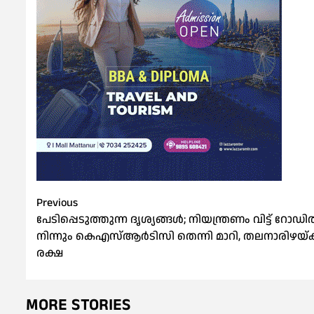
Post
Previous
പേടിപ്പെടുത്തുന്ന ദൃശ്യങ്ങൾ; നിയന്ത്രണം വിട്ട് റോഡ
navigation
നിന്നും കെഎസ്ആർടിസി തെന്നി മാറി, തലനാരിഴയ്ക്
രക്ഷ
MORE STORIES