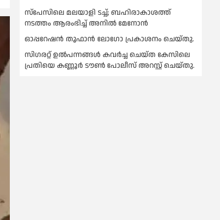
സ്‌പേസിലെ മലയാളി ടച്ച്; ബഹിരാകാശത്ത്
നടത്തം ആരംഭിച്ച് അനില്‍ മേനോന്‍
ഓപ്പറേഷൻ തൂഫാൻ ലോഗോ പ്രകാശനം ചെയ്തു.
സിഗരറ്റ് ഉൽപന്നങ്ങൾ കവർച്ച ചെയ്ത കേസിലെ
പ്രതിയെ കണ്ണൂർ ടൗൺ പോലീസ് അറസ്റ്റ് ചെയ്തു.