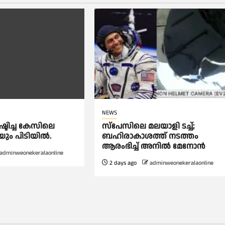
NEWS
്ടിച്ച കേസിലെ
സ്‌പേസിലെ മലയാളി ടച്ച്;
ിയും പിടിയിൽ.
ബഹിരാകാശത്ത് നടത്തം
ആരംഭിച്ച് അനില്‍ മേനോന്‍
adminweonekeralaonline
2 days ago
adminweonekeralaonline