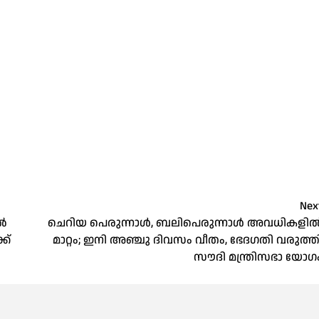
Nex
ിൽ
ചെറിയ പെരുന്നാൾ, ബലിപെരുന്നാൾ അവധികളി
ക്
മാറ്റം; ഇനി അഞ്ചു ദിവസം വീതം, ഭേദഗതി വരുത്ത
സൗദി മന്ത്രിസഭാ യോഗ