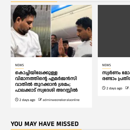
NEWS
NEWS
കൊച്ചിയിലേക്കുള്ള
സ്വർണം മോഷ
വിമാനത്തിൻ്റെ എമര്‍ജന്‍സി
രണ്ടാം പ്രത
വാതില്‍ തുറക്കാന്‍ ശ്രമം;
2 days ago
പാലക്കാട് സ്വദേശി അറസ്റ്റില്‍
2 days ago
adminweonekeralaonline
YOU MAY HAVE MISSED