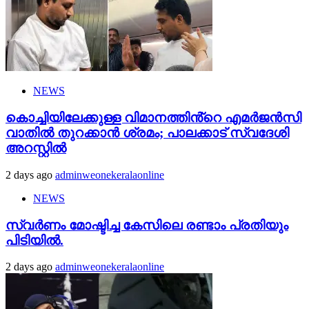
NEWS
കൊച്ചിയിലേക്കുള്ള വിമാനത്തിൻ്റെ എമര്‍ജന്‍സി
വാതില്‍ തുറക്കാന്‍ ശ്രമം; പാലക്കാട് സ്വദേശി
അറസ്റ്റില്‍
2 days ago
adminweonekeralaonline
NEWS
സ്വർണം മോഷ്ടിച്ച കേസിലെ രണ്ടാം പ്രതിയും
പിടിയിൽ.
2 days ago
adminweonekeralaonline