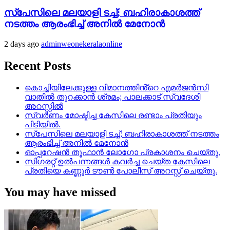
സ്‌പേസിലെ മലയാളി ടച്ച്; ബഹിരാകാശത്ത്
നടത്തം ആരംഭിച്ച് അനില്‍ മേനോന്‍
2 days ago
adminweonekeralaonline
Recent Posts
കൊച്ചിയിലേക്കുള്ള വിമാനത്തിൻ്റെ എമര്‍ജന്‍സി
വാതില്‍ തുറക്കാന്‍ ശ്രമം; പാലക്കാട് സ്വദേശി
അറസ്റ്റില്‍
സ്വർണം മോഷ്ടിച്ച കേസിലെ രണ്ടാം പ്രതിയും
പിടിയിൽ.
സ്‌പേസിലെ മലയാളി ടച്ച്; ബഹിരാകാശത്ത് നടത്തം
ആരംഭിച്ച് അനില്‍ മേനോന്‍
ഓപ്പറേഷൻ തൂഫാൻ ലോഗോ പ്രകാശനം ചെയ്തു.
സിഗരറ്റ് ഉൽപന്നങ്ങൾ കവർച്ച ചെയ്ത കേസിലെ
പ്രതിയെ കണ്ണൂർ ടൗൺ പോലീസ് അറസ്റ്റ് ചെയ്തു.
You may have missed