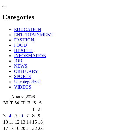
Skip
to
content
Categories
EDUCATION
ENTERTAINMENT
FASHION
FOOD
HEALTH
INFORMATION
JOB
NEWS
OBITUARY
SPORTS
Uncategorized
VIDEOS
August 2026
M
T
W
T
F
S
S
1
2
3
4
5
6
7
8
9
10
11
12
13
14
15
16
17
18
19
20
21
22
23