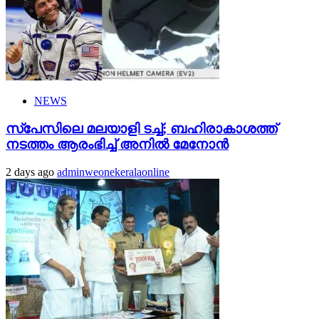
NEWS
സ്‌പേസിലെ മലയാളി ടച്ച്; ബഹിരാകാശത്ത്
നടത്തം ആരംഭിച്ച് അനില്‍ മേനോന്‍
2 days ago
adminweonekeralaonline