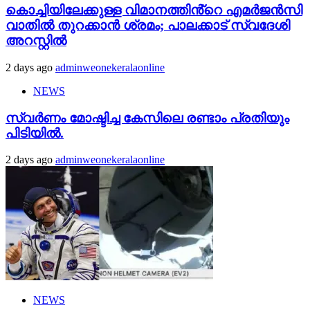
കൊച്ചിയിലേക്കുള്ള വിമാനത്തിൻ്റെ എമര്‍ജന്‍സി
വാതില്‍ തുറക്കാന്‍ ശ്രമം; പാലക്കാട് സ്വദേശി
അറസ്റ്റില്‍
2 days ago
adminweonekeralaonline
NEWS
സ്വർണം മോഷ്ടിച്ച കേസിലെ രണ്ടാം പ്രതിയും
പിടിയിൽ.
2 days ago
adminweonekeralaonline
NEWS