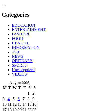
Skip
to
content
Categories
EDUCATION
ENTERTAINMENT
FASHION
FOOD
HEALTH
INFORMATION
JOB
NEWS
OBITUARY
SPORTS
Uncategorized
VIDEOS
August 2026
M
T
W
T
F
S
S
1
2
3
4
5
6
7
8
9
10
11
12
13
14
15
16
17
18
19
20
21
22
23