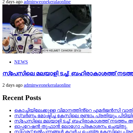
2 days ago
adminweonekeralaonline
NEWS
സ്‌പേസിലെ മലയാളി ടച്ച്; ബഹിരാകാശത്ത് നടത്ത
2 days ago
adminweonekeralaonline
Recent Posts
കൊച്ചിയിലേക്കുള്ള വിമാനത്തിൻ്റെ എമര്‍ജന്‍സി വാതില്
സ്വർണം മോഷ്ടിച്ച കേസിലെ രണ്ടാം പ്രതിയും പിടിയ
സ്‌പേസിലെ മലയാളി ടച്ച്; ബഹിരാകാശത്ത് നടത്തം ആര
ഓപ്പറേഷൻ തൂഫാൻ ലോഗോ പ്രകാശനം ചെയ്തു.
സിഗരറ്റ് ഉൽപന്നങ്ങൾ കവർച്ച ചെയ്ത കേസിലെ പ്രത