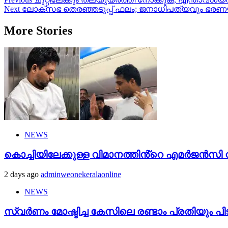
Post
Next
ലോക്‌സഭ തെരഞ്ഞടുപ്പ് ഫലം; ജനാധിപത്യവും ഭരണഘടനാമൂ
navigation
More Stories
NEWS
കൊച്ചിയിലേക്കുള്ള വിമാനത്തിൻ്റെ എമര്‍ജന്‍സി വാ
2 days ago
adminweonekeralaonline
NEWS
സ്വർണം മോഷ്ടിച്ച കേസിലെ രണ്ടാം പ്രതിയും പി