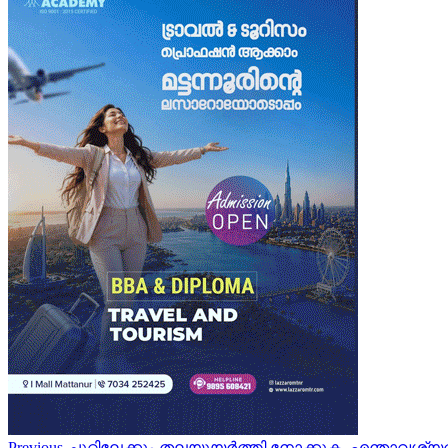
Previous
ചുറ്റിലേക്കും തലയുയര്‍ത്തി നോക്കുക, എന്താവശ്യത