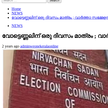
for:
Home
NEWS
വോട്ടെണ്ണലിന് ഒരു ദിവസം മാത്രം ; വാര്‍ത്താ സമ്മേളനം 
NEWS
വോട്ടെണ്ണലിന് ഒരു ദിവസം മാത്രം ; വാര്‍
2 years ago
adminweonekeralaonline