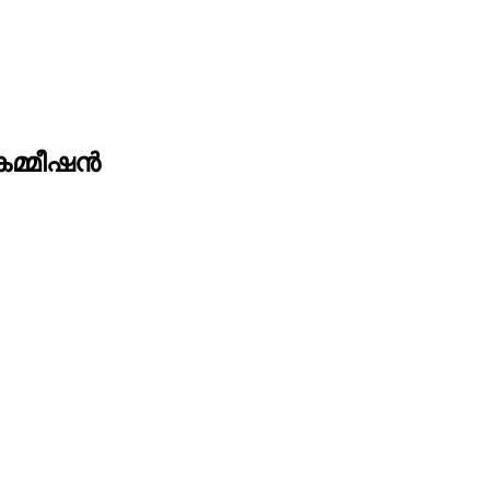
മ്മീഷന്‍