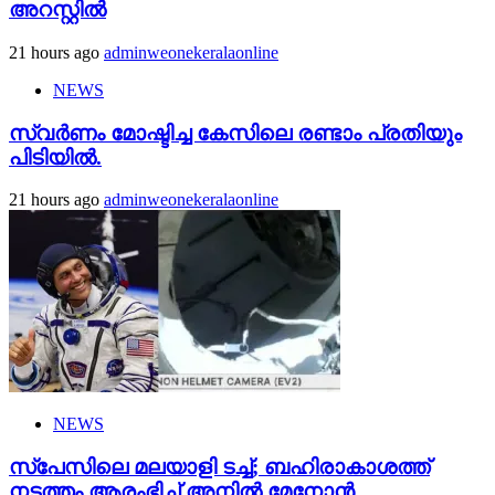
അറസ്റ്റില്‍
21 hours ago
adminweonekeralaonline
NEWS
സ്വർണം മോഷ്ടിച്ച കേസിലെ രണ്ടാം പ്രതിയും
പിടിയിൽ.
21 hours ago
adminweonekeralaonline
NEWS
സ്‌പേസിലെ മലയാളി ടച്ച്; ബഹിരാകാശത്ത്
നടത്തം ആരംഭിച്ച് അനില്‍ മേനോന്‍