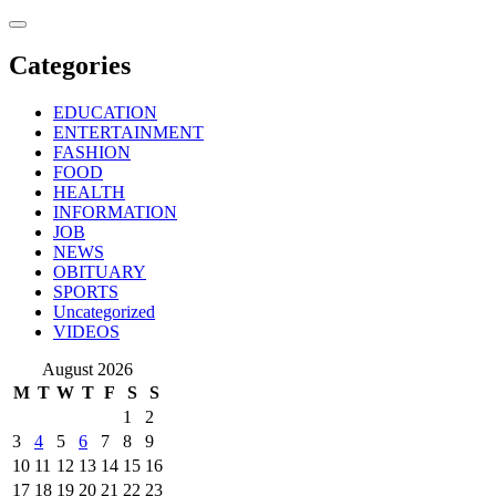
Skip
to
content
Categories
EDUCATION
ENTERTAINMENT
FASHION
FOOD
HEALTH
INFORMATION
JOB
NEWS
OBITUARY
SPORTS
Uncategorized
VIDEOS
August 2026
M
T
W
T
F
S
S
1
2
3
4
5
6
7
8
9
10
11
12
13
14
15
16
17
18
19
20
21
22
23