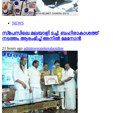
NEWS
സ്‌പേസിലെ മലയാളി ടച്ച്; ബഹിരാകാശത്ത്
നടത്തം ആരംഭിച്ച് അനില്‍ മേനോന്‍
21 hours ago
adminweonekeralaonline