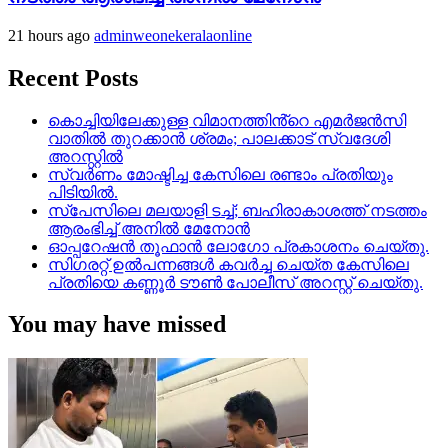
21 hours ago
adminweonekeralaonline
Recent Posts
കൊച്ചിയിലേക്കുള്ള വിമാനത്തിൻ്റെ എമര്‍ജന്‍സി
വാതില്‍ തുറക്കാന്‍ ശ്രമം; പാലക്കാട് സ്വദേശി
അറസ്റ്റില്‍
സ്വർണം മോഷ്ടിച്ച കേസിലെ രണ്ടാം പ്രതിയും
പിടിയിൽ.
സ്‌പേസിലെ മലയാളി ടച്ച്; ബഹിരാകാശത്ത് നടത്തം
ആരംഭിച്ച് അനില്‍ മേനോന്‍
ഓപ്പറേഷൻ തൂഫാൻ ലോഗോ പ്രകാശനം ചെയ്തു.
സിഗരറ്റ് ഉൽപന്നങ്ങൾ കവർച്ച ചെയ്ത കേസിലെ
പ്രതിയെ കണ്ണൂർ ടൗൺ പോലീസ് അറസ്റ്റ് ചെയ്തു.
You may have missed